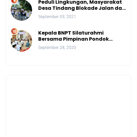
Peduli Lingkungan, Masyarakat
Desa Tindang Blokade Jalan dan
Lokasi Tambang
September 03, 2021
Kepala BNPT Silaturahmi
Bersama Pimpinan Pondok
Pesantren Se-Sulsel
September 28, 2020