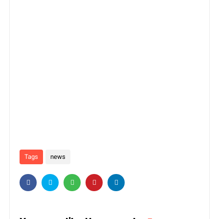
Tags
news