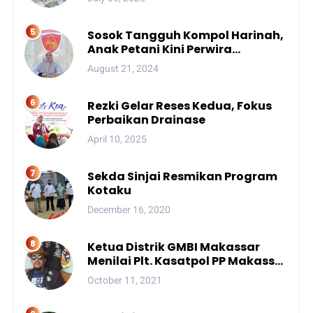
Sosok Tangguh Kompol Harinah,
Anak Petani Kini Perwira
Menengah Polda Sulsel
August 21, 2024
Rezki Gelar Reses Kedua, Fokus
Perbaikan Drainase
April 10, 2025
Sekda Sinjai Resmikan Program
Kotaku
December 16, 2020
Ketua Distrik GMBI Makassar
Menilai Plt. Kasatpol PP Makassar
Melanggar Kode Etik ASN
October 11, 2021