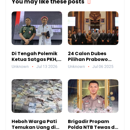
You may like these posts
Di Tengah Polemik
24 Calon Dubes
Ketua Satgas PKH,
Pilihan Prabowo
Ada Pesan Penting
Jalani Uji
Unknown
Jul 13 2026
Unknown
Jul 06 2025
yang Ditegaskan ke
Kelayakan DPR,
Publik
Siapa Saja Mereka?
Heboh Warga Pati
Brigadir Propam
Temukan Uang di
Polda NTB Tewas di