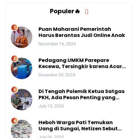
Populer🔥
Puan Maharani Pemerintah
Harus Berantas Judi Online Anak
November 16, 2024
Pedagang UMKM Parepare
Kecewa, Tersingkir karena Acara
Besar
December 09, 2024
Di Tengah Polemik Ketua Satgas
PKH, Ada Pesan Penting yang
Ditegaskan ke Publik
July 13, 2026
Heboh Warga Pati Temukan
Uang di Sungai, Netizen Sebut
Fenomena Aneh
July 06, 2025