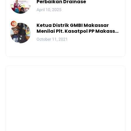
Perbaikan Drainase
April 10, 2025
Ketua Distrik GMBI Makassar
Menilai Plt. Kasatpol PP Makassar
Melanggar Kode Etik ASN
October 11, 2021