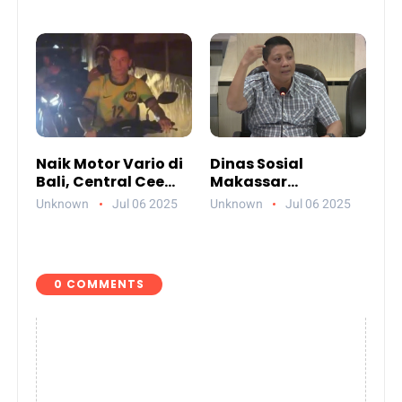
Sebut Fenomena
Tiga Tersangka
Aneh
Termasuk Atasan
Sendiri
Naik Motor Vario di
Dinas Sosial
Bali, Central Cee
Makassar
Bikin Heboh Netizen
Paparkan
Unknown
Jul 06 2025
Unknown
Jul 06 2025
Jelang Konser di
Akuntabilitas
Atlas Beach Club
Anggaran 2024
0 COMMENTS