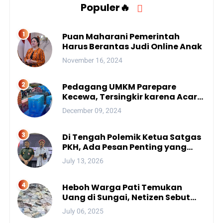
Populer🔥
Puan Maharani Pemerintah
Harus Berantas Judi Online Anak
November 16, 2024
Pedagang UMKM Parepare
Kecewa, Tersingkir karena Acara
Besar
December 09, 2024
Di Tengah Polemik Ketua Satgas
PKH, Ada Pesan Penting yang
Ditegaskan ke Publik
July 13, 2026
Heboh Warga Pati Temukan
Uang di Sungai, Netizen Sebut
Fenomena Aneh
July 06, 2025