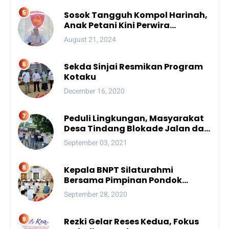
Sosok Tangguh Kompol Harinah,
Anak Petani Kini Perwira
Menengah Polda Sulsel
August 21, 2024
Sekda Sinjai Resmikan Program
Kotaku
December 16, 2020
Peduli Lingkungan, Masyarakat
Desa Tindang Blokade Jalan dan
Lokasi Tambang
September 03, 2021
Kepala BNPT Silaturahmi
Bersama Pimpinan Pondok
Pesantren Se-Sulsel
September 28, 2020
Rezki Gelar Reses Kedua, Fokus