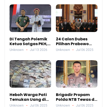
Di Tengah Polemik
24 Calon Dubes
Ketua Satgas PKH,
Pilihan Prabowo
Ada Pesan Penting
Jalani Uji
Unknown
Jul 13 2026
Unknown
Jul 06 2025
yang Ditegaskan ke
Kelayakan DPR,
Publik
Siapa Saja Mereka?
Heboh Warga Pati
Brigadir Propam
Temukan Uang di
Polda NTB Tewas di
Sungai, Netizen
Gili Trawangan,
Unknown
Jul 06 2025
Unknown
Jul 06 2025