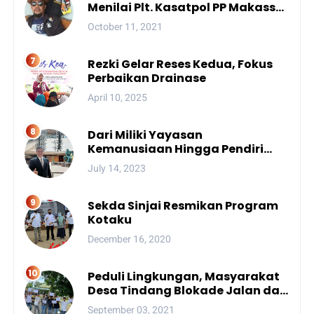
Menilai Plt. Kasatpol PP Makassar
Melanggar Kode Etik ASN
October 11, 2021
Rezki Gelar Reses Kedua, Fokus
Perbaikan Drainase
April 10, 2025
Dari Miliki Yayasan
Kemanusiaan Hingga Pendiri
Unhan, Begini Profil Bro Rivai
July 14, 2023
Putra Sulsel Yang Promosi
Bintang Dua
Sekda Sinjai Resmikan Program
Kotaku
December 16, 2020
Peduli Lingkungan, Masyarakat
Desa Tindang Blokade Jalan dan
Lokasi Tambang
September 03, 2021