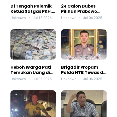
Di Tengah Polemik
24 Calon Dubes
Ketua Satgas PKH,
Pilihan Prabowo
Ada Pesan Penting
Jalani Uji
Unknown
Jul 13 2026
Unknown
Jul 06 2025
yang Ditegaskan ke
Kelayakan DPR,
Publik
Siapa Saja Mereka?
Heboh Warga Pati
Brigadir Propam
Temukan Uang di
Polda NTB Tewas di
Sungai, Netizen
Gili Trawangan,
Unknown
Jul 06 2025
Unknown
Jul 06 2025
Sebut Fenomena
Tiga Tersangka
Aneh
Termasuk Atasan
Sendiri