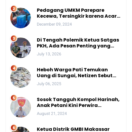
Pedagang UMKM Parepare
Kecewa, Tersingkir karena Acara
Besar
December 09, 2024
Di Tengah Polemik Ketua Satgas
PKH, Ada Pesan Penting yang
Ditegaskan ke Publik
July 13, 2026
Heboh Warga Pati Temukan
Uang di Sungai, Netizen Sebut
Fenomena Aneh
July 06, 2025
Sosok Tangguh Kompol Harinah,
Anak Petani Kini Perwira
Menengah Polda Sulsel
August 21, 2024
Ketua Distrik GMBI Makassar