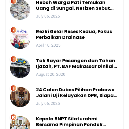
Heboh Warga Pati Temukan
Uang di Sungai, Netizen Sebut
Fenomena Aneh
July 06, 2025
Rezki Gelar Reses Kedua, Fokus
Perbaikan Drainase
April 10, 2025
Tak Bayar Pesangon dan Tahan
Ijazah, PT. BAF Makassar Dinilai
Wajib Dibekukan
August 20, 2020
24 Calon Dubes Pilihan Prabowo
Jalani Uji Kelayakan DPR, Siapa
Saja Mereka?
July 06, 2025
Kepala BNPT Silaturahmi
Bersama Pimpinan Pondok