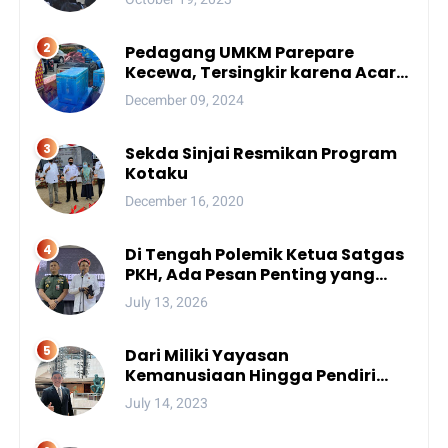
Pedagang UMKM Parepare
Kecewa, Tersingkir karena Acara
Besar
December 09, 2024
Sekda Sinjai Resmikan Program
Kotaku
December 16, 2020
Di Tengah Polemik Ketua Satgas
PKH, Ada Pesan Penting yang
Ditegaskan ke Publik
July 13, 2026
Dari Miliki Yayasan
Kemanusiaan Hingga Pendiri
Unhan, Begini Profil Bro Rivai
July 14, 2023
Putra Sulsel Yang Promosi
Bintang Dua