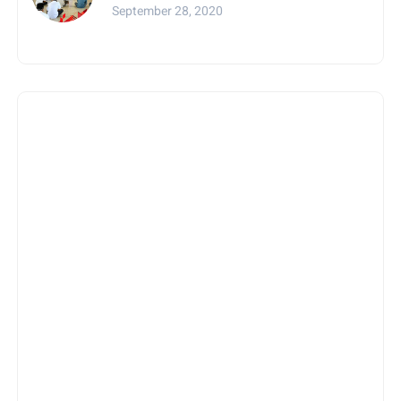
Pesantren Se-Sulsel
September 28, 2020