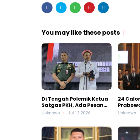
You may like these posts
Di Tengah Polemik Ketua
24 Calon
Satgas PKH, Ada Pesan
Prabowo 
Penting yang Ditegaskan
Kelayak
Unknown
Jul 13 2026
Unknown
ke Publik
Saja Me