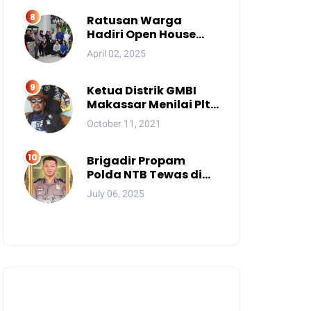
Mereka?
Ratusan Warga
Hadiri Open House
Wali Kota Makassar
April 02, 2025
Ketua Distrik GMBI
Makassar Menilai Plt.
Kasatpol PP
October 11, 2021
Makassar Melanggar
Kode Etik ASN
Brigadir Propam
Polda NTB Tewas di
Gili Trawangan, Tiga
July 06, 2025
Tersangka Termasuk
Atasan Sendiri