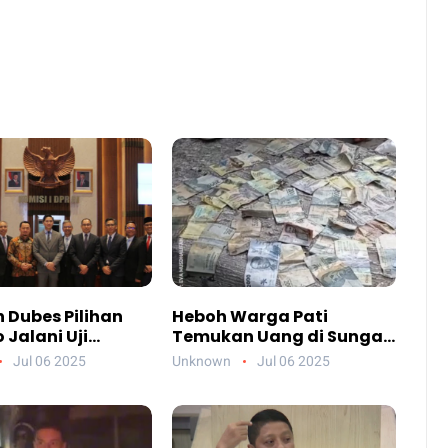
 Dubes Pilihan
Heboh Warga Pati
Jalani Uji
Temukan Uang di Sungai,
an DPR, Siapa
Netizen Sebut Fenomena
Jul 06 2025
Unknown
Jul 06 2025
reka?
Aneh