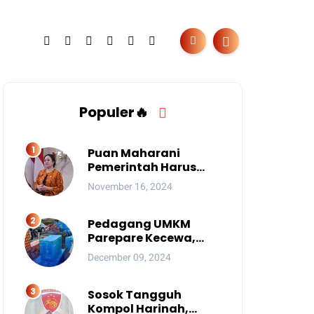
Populer🔥
Puan Maharani
Pemerintah Harus
Berantas Judi Online
November 16, 2024
Anak
Pedagang UMKM
Parepare Kecewa,
Tersingkir karena
December 09, 2024
Acara Besar
Sosok Tangguh
Kompol Harinah,