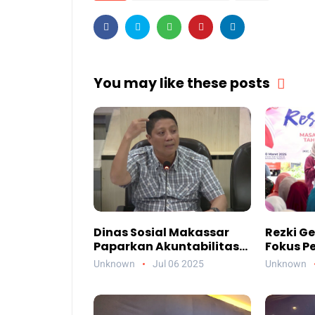
You may like these posts
Dinas Sosial Makassar
Rezki Ge
Paparkan Akuntabilitas
Fokus P
Anggaran 2024
Unknown
Jul 06 2025
Unknown