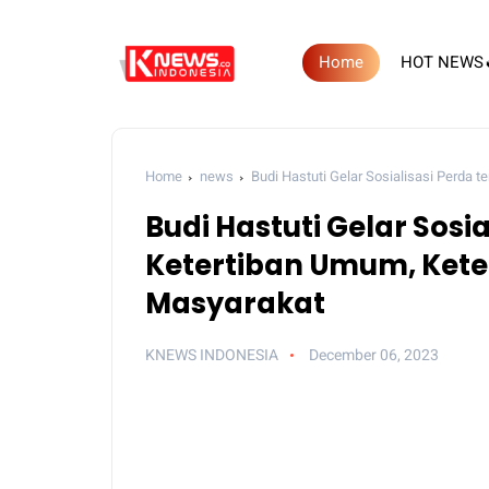
Home
HOT NEWS
Home
news
Budi Hastuti Gelar Sosialisasi Perda
Budi Hastuti Gelar Sosi
Ketertiban Umum, Ket
Masyarakat
KNEWS INDONESIA
December 06, 2023