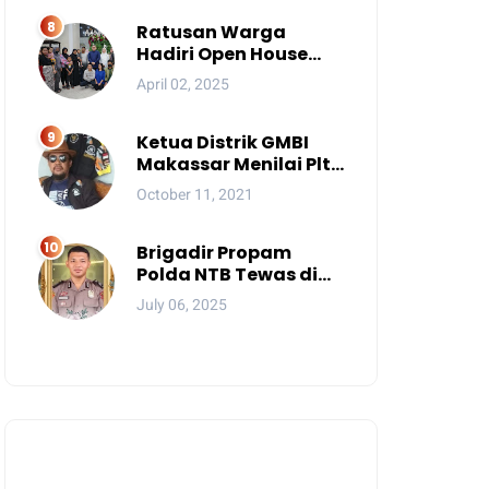
Mereka?
Ratusan Warga
Hadiri Open House
Wali Kota Makassar
April 02, 2025
Ketua Distrik GMBI
Makassar Menilai Plt.
Kasatpol PP
October 11, 2021
Makassar Melanggar
Kode Etik ASN
Brigadir Propam
Polda NTB Tewas di
Gili Trawangan, Tiga
July 06, 2025
Tersangka Termasuk
Atasan Sendiri