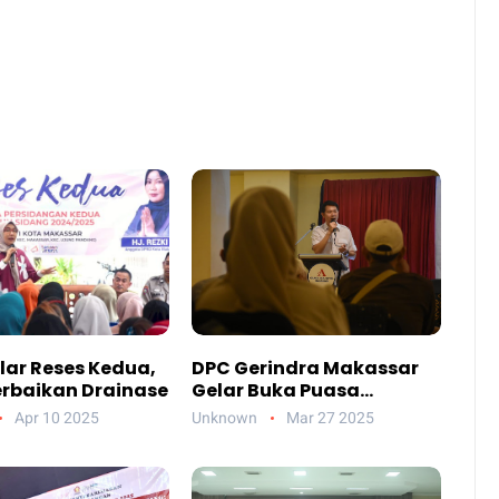
lar Reses Kedua,
DPC Gerindra Makassar
erbaikan Drainase
Gelar Buka Puasa
Bersama di Grand Asia
Apr 10 2025
Unknown
Mar 27 2025