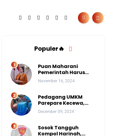
Populer🔥
Puan Maharani
Pemerintah Harus
Berantas Judi Online
November 16, 2024
Anak
Pedagang UMKM
Parepare Kecewa,
Tersingkir karena
December 09, 2024
Acara Besar
Sosok Tangguh
Kompol Harinah,