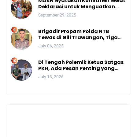
MAKN Nyatakan Komitmen lewat
Deklarasi untuk Menguatkan
Peran Adat Nusantara menuju
September 29, 2025
Kemajuan Bangsa
Brigadir Propam Polda NTB
Tewas di Gili Trawangan, Tiga
Tersangka Termasuk Atasan
July 06, 2025
Sendiri
Di Tengah Polemik Ketua Satgas
PKH, Ada Pesan Penting yang
Ditegaskan ke Publik
July 13, 2026