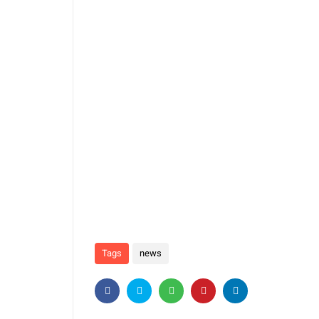
Tags
news