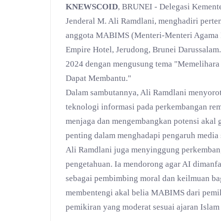
KNEWSCOID
, BRUNEI - Delegasi Kemente
Jenderal M. Ali Ramdlani, menghadiri pert
anggota MABIMS (Menteri-Menteri Agama Br
Empire Hotel, Jerudong, Brunei Darussalam
2024 dengan mengusung tema "Memelihara A
Dapat Membantu."
Dalam sambutannya, Ali Ramdlani menyoro
teknologi informasi pada perkembangan r
menjaga dan mengembangkan potensi akal ge
penting dalam menghadapi pengaruh media s
Ali Ramdlani juga menyinggung perkembang
pengetahuan. Ia mendorong agar AI dimanfa
sebagai pembimbing moral dan keilmuan bagi
membentengi akal belia MABIMS dari pemiki
pemikiran yang moderat sesuai ajaran Islam