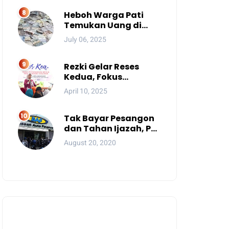
Sulsel Yang Promosi
Bintang Dua
Heboh Warga Pati
Temukan Uang di
Sungai, Netizen Sebut
July 06, 2025
Fenomena Aneh
Rezki Gelar Reses
Kedua, Fokus
Perbaikan Drainase
April 10, 2025
Tak Bayar Pesangon
dan Tahan Ijazah, PT.
BAF Makassar Dinilai
August 20, 2020
Wajib Dibekukan