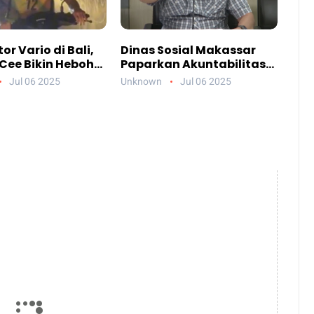
or Vario di Bali,
Dinas Sosial Makassar
Cee Bikin Heboh
Paparkan Akuntabilitas
Jelang Konser di
Anggaran 2024
Jul 06 2025
Unknown
Jul 06 2025
each Club