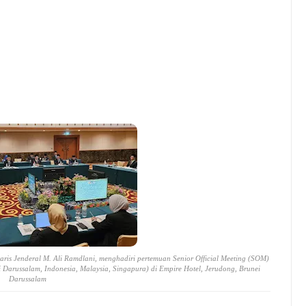
aris Jenderal M. Ali Ramdlani, menghadiri pertemuan Senior Official Meeting (SOM)
arussalam, Indonesia, Malaysia, Singapura) di Empire Hotel, Jerudong, Brunei
Darussalam