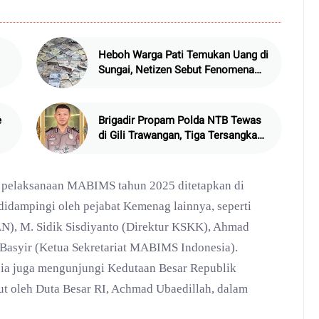
Heboh Warga Pati Temukan Uang di
Sungai, Netizen Sebut Fenomena
Aneh
e
Brigadir Propam Polda NTB Tewas
di Gili Trawangan, Tiga Tersangka
Termasuk Atasan Sendiri
h pelaksanaan MABIMS tahun 2025 ditetapkan di
 didampingi oleh pejabat Kemenag lainnya, seperti
), M. Sidik Sisdiyanto (Direktur KSKK), Ahmad
 Basyir (Ketua Sekretariat MABIMS Indonesia).
esia juga mengunjungi Kedutaan Besar Republik
ut oleh Duta Besar RI, Achmad Ubaedillah, dalam