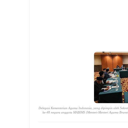
Delegasi Kementerian Agama Indonesia, yang dipimpin oleh Sekret
ke-48 negara anggota MABIMS (Menteri-Menteri Agama Brunei D