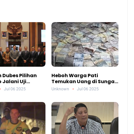
 Dubes Pilihan
Heboh Warga Pati
Jalani Uji
Temukan Uang di Sungai,
an DPR, Siapa
Netizen Sebut Fenomena
Jul 06 2025
Unknown
Jul 06 2025
reka?
Aneh