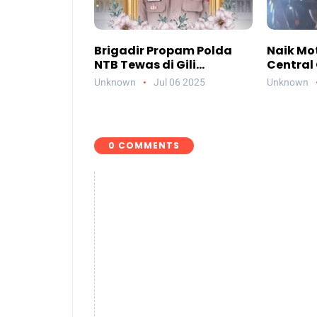
Brigadir Propam Polda
Naik Mot
NTB Tewas di Gili
Central 
Trawangan, Tiga
Netizen 
Unknown
Jul 06 2025
Unknown
Tersangka Termasuk
Atlas B
Atasan Sendiri
0 COMMENTS