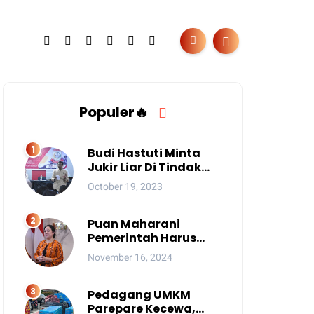
Populer🔥
Budi Hastuti Minta
Jukir Liar Di Tindak
Tegas
October 19, 2023
Puan Maharani
Pemerintah Harus
Berantas Judi Online
November 16, 2024
Anak
Pedagang UMKM
Parepare Kecewa,