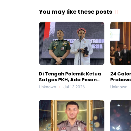
You may like these posts
Di Tengah Polemik Ketua
24 Calon
Satgas PKH, Ada Pesan
Prabowo 
Penting yang Ditegaskan
Kelayak
Unknown
Jul 13 2026
Unknown
ke Publik
Saja Me