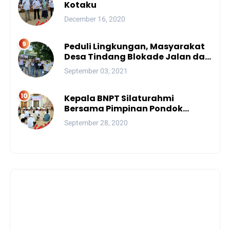
Kotaku
December 16, 2020
Peduli Lingkungan, Masyarakat
Desa Tindang Blokade Jalan dan
Lokasi Tambang
September 03, 2021
Kepala BNPT Silaturahmi
Bersama Pimpinan Pondok
Pesantren Se-Sulsel
September 28, 2020