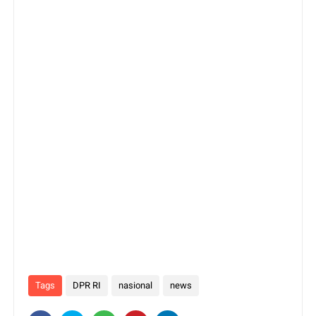
Tags
DPR RI
nasional
news