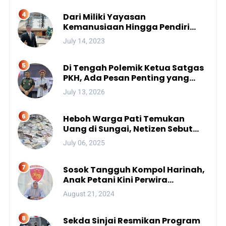
Dari Miliki Yayasan
Kemanusiaan Hingga Pendiri
Unhan, Begini Profil Bro Rivai
July 14, 2023
Putra Sulsel Yang Promosi
Bintang Dua
Di Tengah Polemik Ketua Satgas
PKH, Ada Pesan Penting yang
Ditegaskan ke Publik
July 13, 2026
Heboh Warga Pati Temukan
Uang di Sungai, Netizen Sebut
Fenomena Aneh
July 06, 2025
Sosok Tangguh Kompol Harinah,
Anak Petani Kini Perwira
Menengah Polda Sulsel
August 21, 2024
Sekda Sinjai Resmikan Program