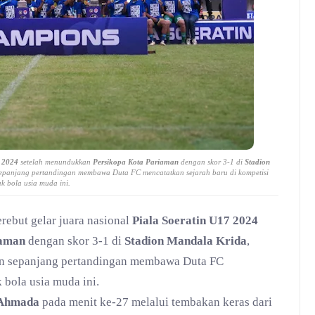
7 2024
setelah menundukkan
Persikopa Kota Pariaman
dengan skor 3-1 di
Stadion
sepanjang pertandingan membawa Duta FC mencatatkan sejarah baru di kompetisi
ak bola usia muda ini.
rebut gelar juara nasional
Piala Soeratin U17 2024
iaman
dengan skor 3-1 di
Stadion Mandala Krida
,
an sepanjang pertandingan membawa Duta FC
 bola usia muda ini.
 Ahmada
pada menit ke-27 melalui tembakan keras dari