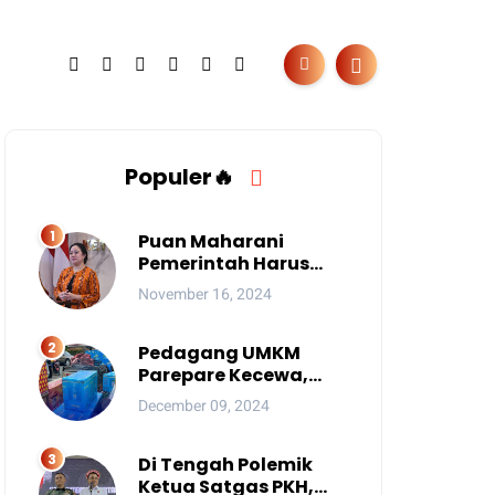
Populer🔥
Puan Maharani
Pemerintah Harus
Berantas Judi Online
November 16, 2024
Anak
Pedagang UMKM
Parepare Kecewa,
Tersingkir karena
December 09, 2024
Acara Besar
Di Tengah Polemik
Ketua Satgas PKH,