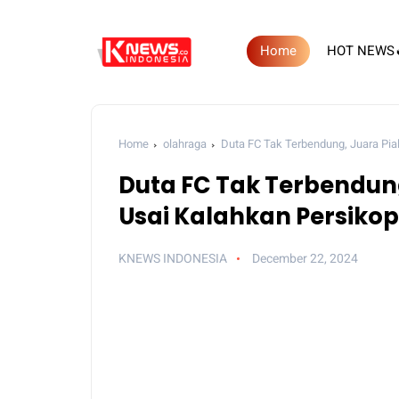
Home
HOT NEWS
Home
olahraga
Duta FC Tak Terbendung, Juara Pia
Duta FC Tak Terbendung
Usai Kalahkan Persikop
KNEWS INDONESIA
December 22, 2024