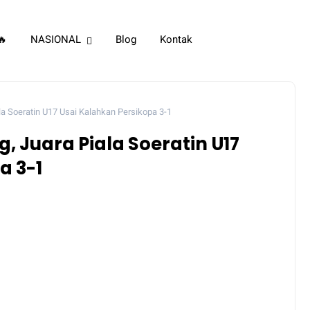
🔥
NASIONAL
Blog
Kontak
la Soeratin U17 Usai Kalahkan Persikopa 3-1
, Juara Piala Soeratin U17
a 3-1