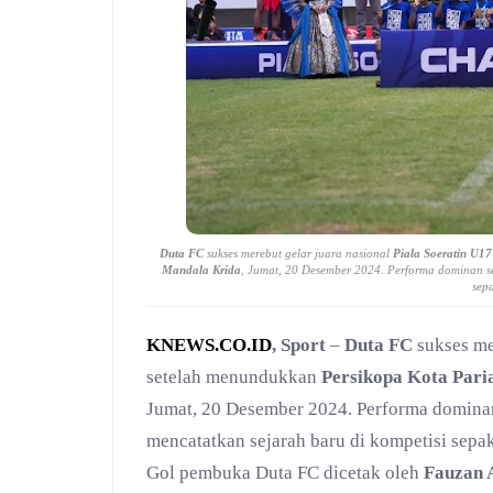
Duta FC
sukses merebut gelar juara nasional
Piala Soeratin U1
Mandala Krida
, Jumat, 20 Desember 2024. Performa dominan 
sep
KNEWS.CO.ID
, Sport
–
Duta FC
sukses me
setelah menundukkan
Persikopa Kota Par
Jumat, 20 Desember 2024. Performa domin
mencatatkan sejarah baru di kompetisi sepak
Gol pembuka Duta FC dicetak oleh
Fauzan