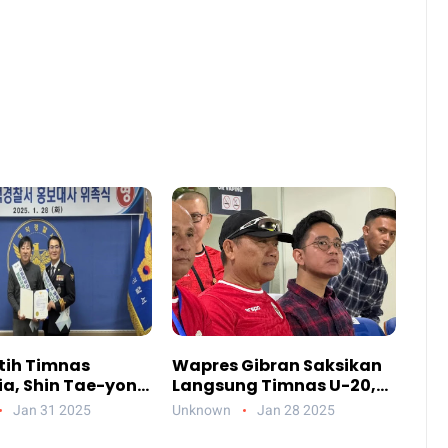
atih Timnas
Wapres Gibran Saksikan
ia, Shin Tae-yong
Langsung Timnas U-20,
i Duta Polisi
Dukung Kebangkitan
Jan 31 2025
Unknown
Jan 28 2025
Sepak Bola Indonesia