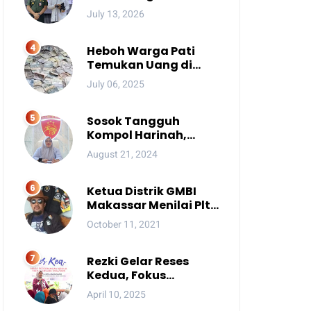
Ada Pesan Penting
July 13, 2026
yang Ditegaskan ke
Publik
Heboh Warga Pati
Temukan Uang di
Sungai, Netizen Sebut
July 06, 2025
Fenomena Aneh
Sosok Tangguh
Kompol Harinah,
Anak Petani Kini
August 21, 2024
Perwira Menengah
Polda Sulsel
Ketua Distrik GMBI
Makassar Menilai Plt.
Kasatpol PP
October 11, 2021
Makassar Melanggar
Kode Etik ASN
Rezki Gelar Reses
Kedua, Fokus
Perbaikan Drainase
April 10, 2025