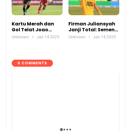
Kartu Merah dan
Firman Juliansyah
Gol Telat Joao
Janji Total: Semen
Balotelli, Persis Solo
Padang Siap
Unknown
Jan 14 2025
Unknown
Jan 14 2025
Hancur di Manahan
Gegerkan Stadion
Batakan
Balikpapan Malam
Ini
0 COMMENTS