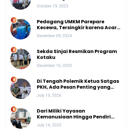
October 19, 2023
Pedagang UMKM Parepare
Kecewa, Tersingkir karena Acara
Besar
December 09, 2024
Sekda Sinjai Resmikan Program
Kotaku
December 16, 2020
Di Tengah Polemik Ketua Satgas
PKH, Ada Pesan Penting yang
Ditegaskan ke Publik
July 13, 2026
Dari Miliki Yayasan
Kemanusiaan Hingga Pendiri
Unhan, Begini Profil Bro Rivai
July 14, 2023
Putra Sulsel Yang Promosi