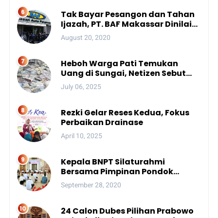
Bintang Dua
Tak Bayar Pesangon dan Tahan
Ijazah, PT. BAF Makassar Dinilai
Wajib Dibekukan
August 20, 2020
Heboh Warga Pati Temukan
Uang di Sungai, Netizen Sebut
Fenomena Aneh
July 06, 2025
Rezki Gelar Reses Kedua, Fokus
Perbaikan Drainase
April 10, 2025
Kepala BNPT Silaturahmi
Bersama Pimpinan Pondok
Pesantren Se-Sulsel
September 28, 2020
24 Calon Dubes Pilihan Prabowo