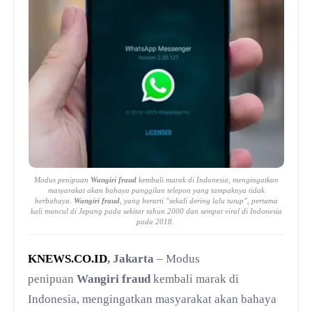
Modus penipuan
Wangiri fraud
kembali marak di Indonesia, mengingatkan
masyarakat akan bahaya panggilan telepon yang tampaknya tidak
berbahaya.
Wangiri fraud
, yang berarti "sekali dering lalu tutup", pertama
kali muncul di Jepang pada sekitar tahun 2000 dan sempat viral di Indonesia
pada 2018.
KNEWS.CO.ID
, Jakarta
– Modus
penipuan
Wangiri fraud
kembali marak di
Indonesia, mengingatkan masyarakat akan bahaya