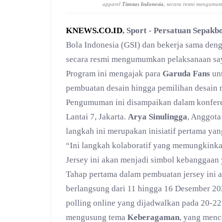
apparel
Timnas Indonesia
, secara resmi mengumum
KNEWS.CO.ID
, Sport - Persatuan Sepakb
Bola Indonesia (GSI) dan bekerja sama den
secara resmi mengumumkan pelaksanaan say
Program ini mengajak para
Garuda Fans
unt
pembuatan desain hingga pemilihan desain m
Pengumuman ini disampaikan dalam konferen
Lantai 7, Jakarta.
Arya Sinulingga
, Anggota
langkah ini merupakan inisiatif pertama yan
“Ini langkah kolaboratif yang memungkink
Jersey ini akan menjadi simbol kebanggaan 
Tahap pertama dalam pembuatan jersey ini 
berlangsung dari 11 hingga 16 Desember 2024
polling online yang dijadwalkan pada 20-2
mengusung tema
Keberagaman
, yang menc