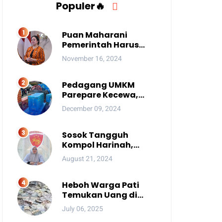
Populer🔥
Puan Maharani
Pemerintah Harus
Berantas Judi Online
November 16, 2024
Anak
Pedagang UMKM
Parepare Kecewa,
Tersingkir karena
December 09, 2024
Acara Besar
Sosok Tangguh
Kompol Harinah,
Anak Petani Kini
August 21, 2024
Perwira Menengah
Polda Sulsel
Heboh Warga Pati
Temukan Uang di
Sungai, Netizen Sebut
July 06, 2025
Fenomena Aneh