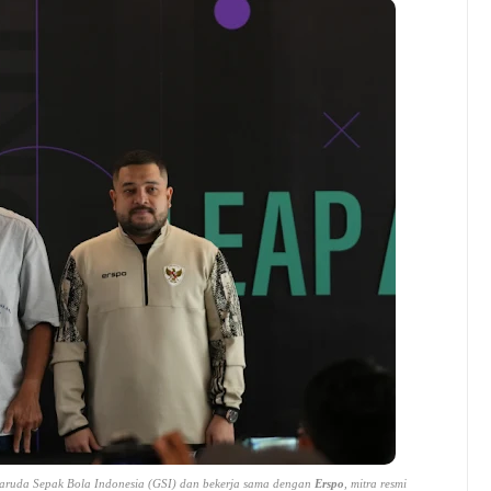
aruda Sepak Bola Indonesia (GSI) dan bekerja sama dengan
Erspo
, mitra resmi