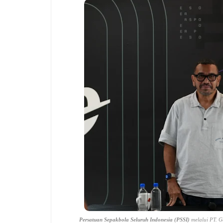
Persatuan Sepakbola Seluruh Indonesia (PSSI)
melalui PT. G