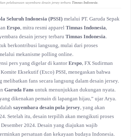
kan pelaksanaan sayembara desain jersey terbaru
Timnas Indonesia
.
ola Seluruh Indonesia (PSSI)
melalui PT. Garuda Sepak
gan
Erspo
, mitra resmi apparel
Timnas Indonesia
,
embara desain jersey terbaru
Timnas Indonesia
.
uk berkontribusi langsung, mulai dari proses
elalui mekanisme polling online.
si pers yang digelar di kantor
Erspo
, FX Sudirman
 Komite Eksekutif (Exco) PSSI, menegaskan bahwa
g melibatkan fans secara langsung dalam desain jersey.
an
Garuda Fans
untuk menunjukkan dukungan nyata.
yang dikenakan pemain di lapangan hijau,” ujar Arya.
adalah
sayembara desain pola jersey
, yang akan
. Setelah itu, desain terpilih akan mengikuti proses
2 Desember 2024. Desain yang diajukan wajib
erminkan persatuan dan kekayaan budaya Indonesia.