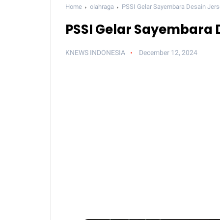
Home
olahraga
PSSI Gelar Sayembara Desain Jer
PSSI Gelar Sayembara 
KNEWS INDONESIA
December 12, 2024