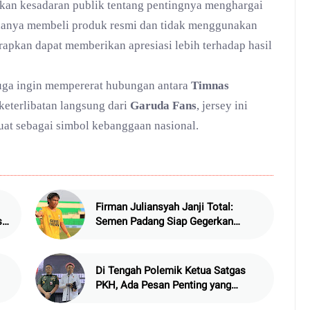
tkan kesadaran publik tentang pentingnya menghargai
 hanya membeli produk resmi dan tidak menggunakan
rapkan dapat memberikan apresiasi lebih terhadap hasil
uga ingin mempererat hubungan antara
Timnas
eterlibatan langsung dari
Garuda Fans
, jersey ini
uat sebagai simbol kebanggaan nasional.
Firman Juliansyah Janji Total:
si
Semen Padang Siap Gegerkan
Stadion Batakan Balikpapan Malam
Ini
Di Tengah Polemik Ketua Satgas
PKH, Ada Pesan Penting yang
Ditegaskan ke Publik