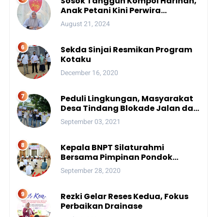
Sosok Tangguh Kompol Harinah,
Anak Petani Kini Perwira
Menengah Polda Sulsel
August 21, 2024
Sekda Sinjai Resmikan Program
Kotaku
December 16, 2020
Peduli Lingkungan, Masyarakat
Desa Tindang Blokade Jalan dan
Lokasi Tambang
September 03, 2021
Kepala BNPT Silaturahmi
Bersama Pimpinan Pondok
Pesantren Se-Sulsel
September 28, 2020
Rezki Gelar Reses Kedua, Fokus
Perbaikan Drainase