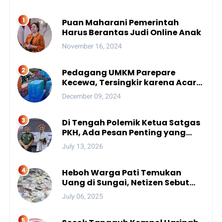
Puan Maharani Pemerintah
Harus Berantas Judi Online Anak
November 16, 2024
Pedagang UMKM Parepare
Kecewa, Tersingkir karena Acara
Besar
December 09, 2024
Di Tengah Polemik Ketua Satgas
PKH, Ada Pesan Penting yang
Ditegaskan ke Publik
July 13, 2026
Heboh Warga Pati Temukan
Uang di Sungai, Netizen Sebut
Fenomena Aneh
July 06, 2025