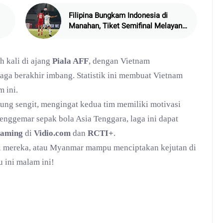
Filipina Bungkam Indonesia di
Manahan, Tiket Semifinal Melayang
di Depan Mata
h kali di ajang
Piala AFF
, dengan Vietnam
ga berakhir imbang. Statistik ini membuat Vietnam
 ini.
sung sengit, mengingat kedua tim memiliki motivasi
penggemar sepak bola Asia Tenggara, laga ini dapat
reaming
di
Vidio.com
dan
RCTI+
.
i mereka, atau Myanmar mampu menciptakan kejutan di
 ini malam ini!