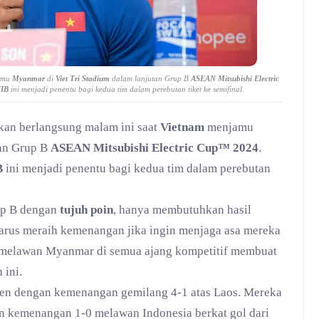
amu
Myanmar
di
Viet Tri Stadium
dalam lanjutan Grup B
ASEAN Mitsubishi Electric
WIB
ini menjadi penentu bagi kedua tim dalam perebutan tiket ke semifinal.
kan berlangsung malam ini saat
Vietnam
menjamu
an Grup B
ASEAN Mitsubishi Electric Cup™ 2024
.
B
ini menjadi penentu bagi kedua tim dalam perebutan
up B dengan
tujuh poin
, hanya membutuhkan hasil
arus meraih kemenangan jika ingin menjaga asa mereka
m melawan Myanmar di semua ajang kompetitif membuat
 ini.
n dengan kemenangan gemilang 4-1 atas Laos. Mereka
n kemenangan 1-0 melawan Indonesia berkat gol dari