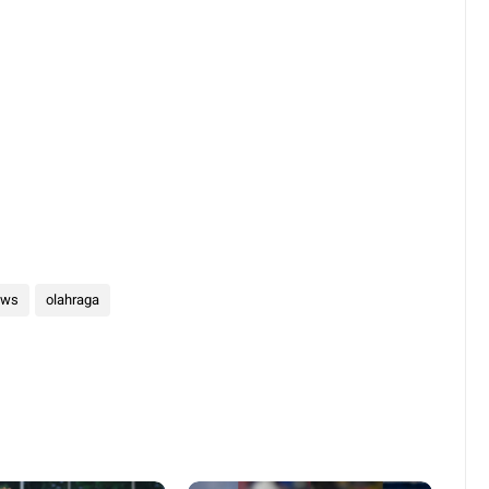
ews
olahraga