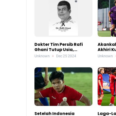
Dokter Tim Persib Rafi
Akankah
Ghani Tutup Usia,
Akhiri 
Kenangan dan Jasa
di Semi
Unknown
Dec 25 2024
Unknown
Abadi untuk Klub
Vietna
Setelah Indonesia
Laga-Lag