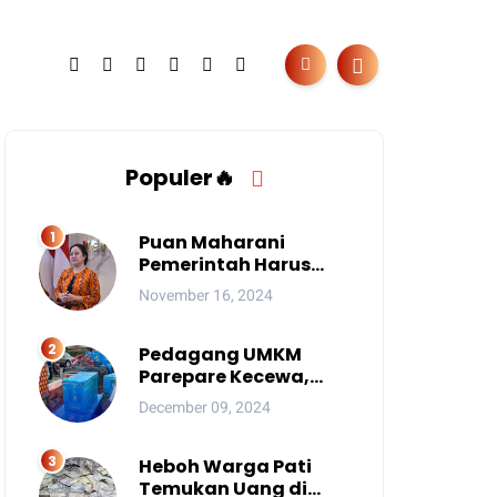
Populer🔥
Puan Maharani
Pemerintah Harus
Berantas Judi Online
November 16, 2024
Anak
Pedagang UMKM
Parepare Kecewa,
Tersingkir karena
December 09, 2024
Acara Besar
Heboh Warga Pati
Temukan Uang di