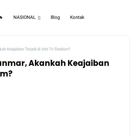
🔥
NASIONAL
Blog
Kontak
h Keajaiban Terjadi di Viet Tri Stadium?
anmar, Akankah Keajaiban
ium?