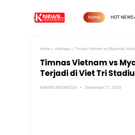
Home
HOT NEWS
Home
olahraga
Timnas Vietnam vs Myanmar, Akanka
Timnas Vietnam vs My
Terjadi di Viet Tri Stad
KNEWS INDONESIA
December 21, 2024