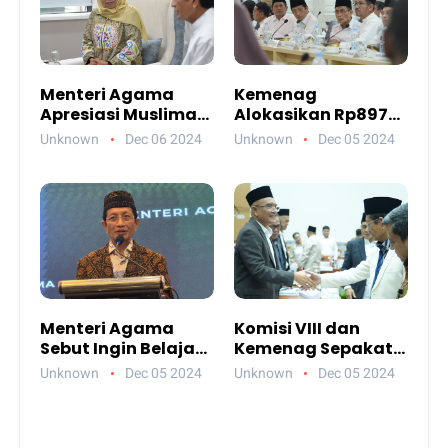
Menteri Agama
Kemenag
Apresiasi Muslimat
Alokasikan Rp897
NU, Era Perempuan
Miliar untuk Insentif
Unknown
Dec 06 2024
Unknown
Dec 05 2024
dan Laki Laki
Guru Honorer Tahun
Mestinya
2025
Kerjasama
Menteri Agama
Komisi VIII dan
Sebut Ingin Belajar
Kemenag Sepakati
Kelola Pendidikan
Realokasi Rp616
Unknown
Dec 05 2024
Unknown
Dec 05 2024
Professional dari
Miliar Anggaran
Muhammadiyah
2025