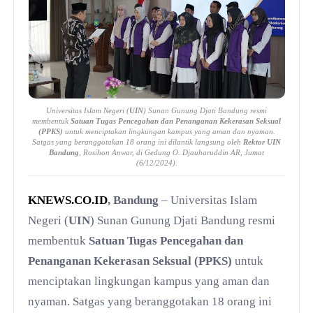
Universitas Islam Negeri (
UIN
) Sunan Gunung Djati Bandung resmi
membentuk
Satuan Tugas Pencegahan dan Penanganan Kekerasan Seksual
(PPKS)
untuk menciptakan lingkungan kampus yang aman dan nyaman.
Satgas yang beranggotakan 18 orang ini dilantik langsung oleh
Rektor UIN
Bandung
, Rosihon Anwar, di Gedung O. Djauharuddin AR, Jumat
(6/12/2024).
KNEWS.CO.ID
, Bandung
– Universitas Islam
Negeri (
UIN
) Sunan Gunung Djati Bandung resmi
membentuk
Satuan Tugas Pencegahan dan
Penanganan Kekerasan Seksual (PPKS)
untuk
menciptakan lingkungan kampus yang aman dan
nyaman. Satgas yang beranggotakan 18 orang ini