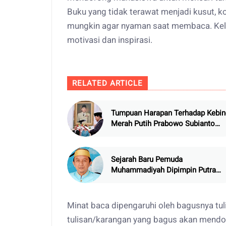
Buku yang tidak terawat menjadi kusut, ko
mungkin agar nyaman saat membaca. Keli
motivasi dan inspirasi.
RELATED ARTICLE
Tumpuan Harapan Terhadap Kebin
Merah Putih Prabowo Subianto
Mampu Memperbaiki Etika, Moral
dan Akhlak Manusia Indonesia Ya
Berkualitas
Sejarah Baru Pemuda
Muhammadiyah Dipimpin Putra
Sulawesi Selatan
Minat baca dipengaruhi oleh bagusnya tuli
tulisan/karangan yang bagus akan mendo