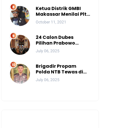
Ketua Distrik GMBI
Makassar Menilai Plt.
Kasatpol PP
October 11, 2021
Makassar Melanggar
Kode Etik ASN
24 Calon Dubes
Pilihan Prabowo
Jalani Uji Kelayakan
July 06, 2025
DPR, Siapa Saja
Mereka?
Brigadir Propam
Polda NTB Tewas di
Gili Trawangan, Tiga
July 06, 2025
Tersangka Termasuk
Atasan Sendiri