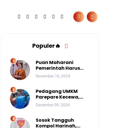
Populer🔥
Puan Maharani
Pemerintah Harus
Berantas Judi Online
November 16, 2024
Anak
Pedagang UMKM
Parepare Kecewa,
Tersingkir karena
December 09, 2024
Acara Besar
Sosok Tangguh
Kompol Harinah,