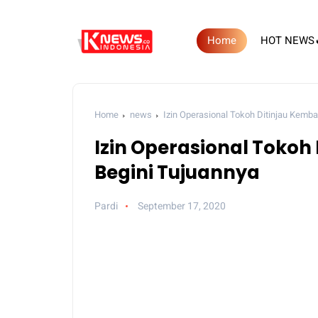
Home
HOT NEWS
Home
news
Izin Operasional Tokoh Ditinjau Kembali
Izin Operasional Tokoh D
Begini Tujuannya
Pardi
September 17, 2020