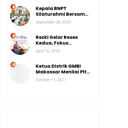
Tambang
Kepala BNPT
Silaturahmi Bersama
Pimpinan Pondok
September 28, 2020
Pesantren Se-Sulsel
Rezki Gelar Reses
Kedua, Fokus
Perbaikan Drainase
April 10, 2025
Ketua Distrik GMBI
Makassar Menilai Plt.
Kasatpol PP
October 11, 2021
Makassar Melanggar
Kode Etik ASN