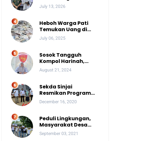
Ada Pesan Penting
July 13, 2026
yang Ditegaskan ke
Publik
Heboh Warga Pati
Temukan Uang di
Sungai, Netizen Sebut
July 06, 2025
Fenomena Aneh
Sosok Tangguh
Kompol Harinah,
Anak Petani Kini
August 21, 2024
Perwira Menengah
Polda Sulsel
Sekda Sinjai
Resmikan Program
Kotaku
December 16, 2020
Peduli Lingkungan,
Masyarakat Desa
Tindang Blokade
September 03, 2021
Jalan dan Lokasi