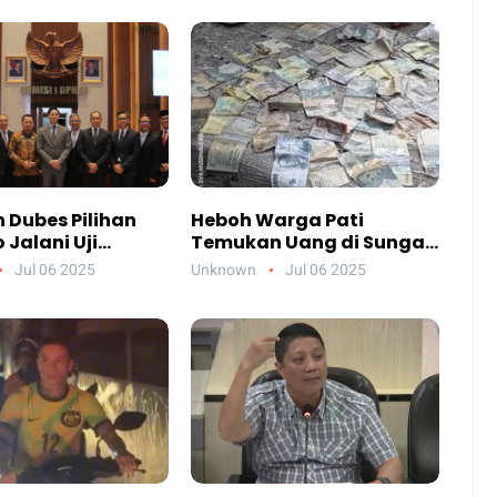
 Dubes Pilihan
Heboh Warga Pati
Jalani Uji
Temukan Uang di Sungai,
an DPR, Siapa
Netizen Sebut Fenomena
Jul 06 2025
Unknown
Jul 06 2025
reka?
Aneh