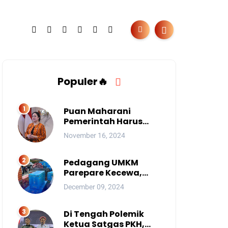
Populer🔥
Puan Maharani
Pemerintah Harus
Berantas Judi Online
November 16, 2024
Anak
Pedagang UMKM
Parepare Kecewa,
Tersingkir karena
December 09, 2024
Acara Besar
Di Tengah Polemik
Ketua Satgas PKH,