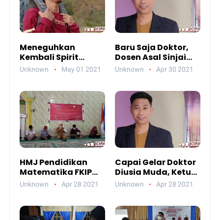
Meneguhkan
Baru Saja Doktor,
Kembali Spirit
Dosen Asal Sinjai
Pendidikan Yang
Lolos Seleksi Hibah
Unknown
May 01 2021
Unknown
Apr 30 2021
Kian Memudar Dari
IPD 2021 Wakili
Kesucian
Unismuh Makassar
Orientasinya
HMJ Pendidikan
Capai Gelar Doktor
Matematika FKIP
Diusia Muda, Ketua
Unismuh Makassar
ETDC: Semoga
Unknown
Apr 28 2021
Unknown
Apr 28 2021
Gelar Safari
Capaian Ini Berkah
Ramadan di
dan Bermanfaat
Takalar