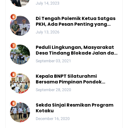
Unhan, Begini Profil Bro Rivai
July 14, 2023
Putra Sulsel Yang Promosi
Bintang Dua
Di Tengah Polemik Ketua Satgas
PKH, Ada Pesan Penting yang
Ditegaskan ke Publik
July 13, 2026
Peduli Lingkungan, Masyarakat
Desa Tindang Blokade Jalan dan
Lokasi Tambang
September 03, 2021
Kepala BNPT Silaturahmi
Bersama Pimpinan Pondok
Pesantren Se-Sulsel
September 28, 2020
Sekda Sinjai Resmikan Program
Kotaku
December 16, 2020