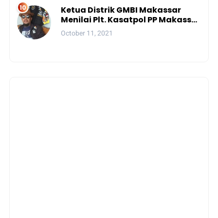
Ketua Distrik GMBI Makassar
Menilai Plt. Kasatpol PP Makassar
Melanggar Kode Etik ASN
October 11, 2021