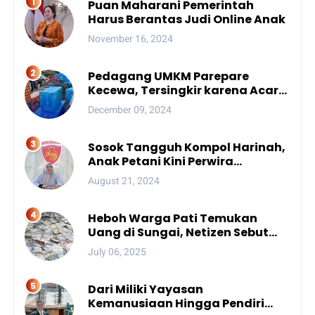
Puan Maharani Pemerintah
Harus Berantas Judi Online Anak
November 16, 2024
Pedagang UMKM Parepare
Kecewa, Tersingkir karena Acara
Besar
December 09, 2024
Sosok Tangguh Kompol Harinah,
Anak Petani Kini Perwira
Menengah Polda Sulsel
August 21, 2024
Heboh Warga Pati Temukan
Uang di Sungai, Netizen Sebut
Fenomena Aneh
July 06, 2025
Dari Miliki Yayasan
Kemanusiaan Hingga Pendiri