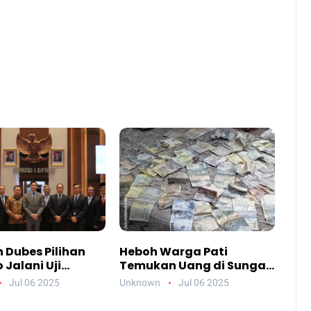
 Dubes Pilihan
Heboh Warga Pati
Jalani Uji
Temukan Uang di Sungai,
an DPR, Siapa
Netizen Sebut Fenomena
Jul 06 2025
Unknown
Jul 06 2025
reka?
Aneh