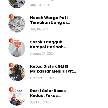
Ada Pesan Penting
July 13, 2026
yang Ditegaskan ke
Publik
Heboh Warga Pati
Temukan Uang di
Sungai, Netizen Sebut
July 06, 2025
Fenomena Aneh
Sosok Tangguh
Kompol Harinah,
Anak Petani Kini
August 21, 2024
Perwira Menengah
Polda Sulsel
Ketua Distrik GMBI
Makassar Menilai Plt.
Kasatpol PP
October 11, 2021
Makassar Melanggar
Kode Etik ASN
Rezki Gelar Reses
Kedua, Fokus
Perbaikan Drainase
April 10, 2025