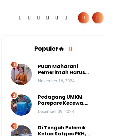
Populer🔥
Puan Maharani
Pemerintah Harus
Berantas Judi Online
November 16, 2024
Anak
Pedagang UMKM
Parepare Kecewa,
Tersingkir karena
December 09, 2024
Acara Besar
Di Tengah Polemik
Ketua Satgas PKH,