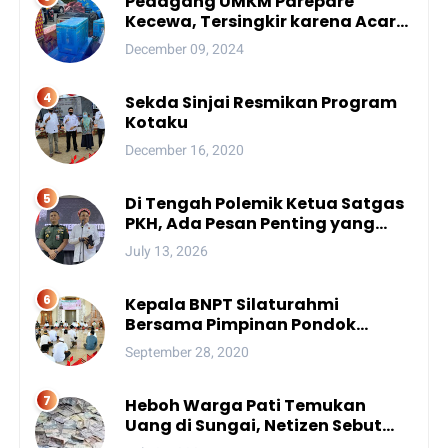
Pedagang UMKM Parepare
Kecewa, Tersingkir karena Acara
Besar
December 09, 2024
Sekda Sinjai Resmikan Program
Kotaku
December 16, 2020
Di Tengah Polemik Ketua Satgas
PKH, Ada Pesan Penting yang
Ditegaskan ke Publik
July 13, 2026
Kepala BNPT Silaturahmi
Bersama Pimpinan Pondok
Pesantren Se-Sulsel
September 28, 2020
Heboh Warga Pati Temukan
Uang di Sungai, Netizen Sebut
Fenomena Aneh