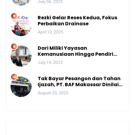
July 06, 2025
Rezki Gelar Reses Kedua, Fokus
Perbaikan Drainase
April 10, 2025
Dari Miliki Yayasan
Kemanusiaan Hingga Pendiri
Unhan, Begini Profil Bro Rivai
July 14, 2023
Putra Sulsel Yang Promosi
Bintang Dua
Tak Bayar Pesangon dan Tahan
Ijazah, PT. BAF Makassar Dinilai
Wajib Dibekukan
August 20, 2020