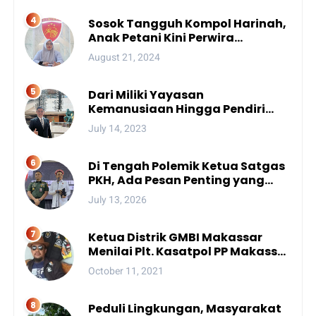
Sosok Tangguh Kompol Harinah,
Anak Petani Kini Perwira
Menengah Polda Sulsel
August 21, 2024
Dari Miliki Yayasan
Kemanusiaan Hingga Pendiri
Unhan, Begini Profil Bro Rivai
July 14, 2023
Putra Sulsel Yang Promosi
Bintang Dua
Di Tengah Polemik Ketua Satgas
PKH, Ada Pesan Penting yang
Ditegaskan ke Publik
July 13, 2026
Ketua Distrik GMBI Makassar
Menilai Plt. Kasatpol PP Makassar
Melanggar Kode Etik ASN
October 11, 2021
Peduli Lingkungan, Masyarakat