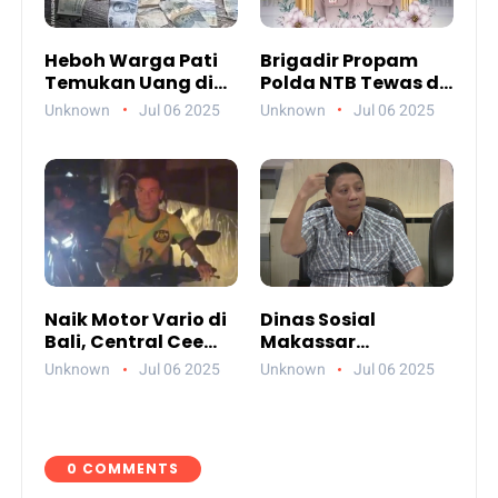
Heboh Warga Pati
Brigadir Propam
Temukan Uang di
Polda NTB Tewas di
Sungai, Netizen
Gili Trawangan,
Unknown
Jul 06 2025
Unknown
Jul 06 2025
Sebut Fenomena
Tiga Tersangka
Aneh
Termasuk Atasan
Sendiri
Naik Motor Vario di
Dinas Sosial
Bali, Central Cee
Makassar
Bikin Heboh Netizen
Paparkan
Unknown
Jul 06 2025
Unknown
Jul 06 2025
Jelang Konser di
Akuntabilitas
Atlas Beach Club
Anggaran 2024
0 COMMENTS