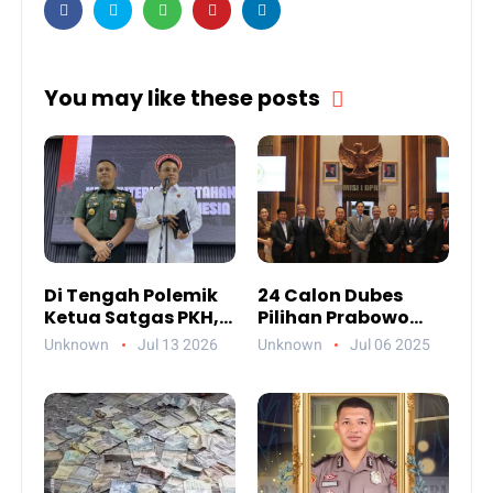
You may like these posts
Di Tengah Polemik
24 Calon Dubes
Ketua Satgas PKH,
Pilihan Prabowo
Ada Pesan Penting
Jalani Uji
Unknown
Jul 13 2026
Unknown
Jul 06 2025
yang Ditegaskan ke
Kelayakan DPR,
Publik
Siapa Saja Mereka?