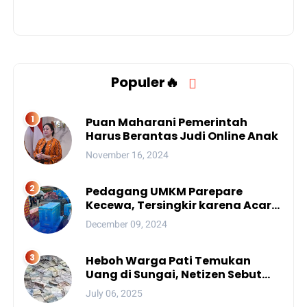
Populer🔥
Puan Maharani Pemerintah
Harus Berantas Judi Online Anak
November 16, 2024
Pedagang UMKM Parepare
Kecewa, Tersingkir karena Acara
Besar
December 09, 2024
Heboh Warga Pati Temukan
Uang di Sungai, Netizen Sebut
Fenomena Aneh
July 06, 2025