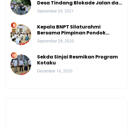
Desa Tindang Blokade Jalan dan
Lokasi Tambang
September 03, 2021
Kepala BNPT Silaturahmi
Bersama Pimpinan Pondok
Pesantren Se-Sulsel
September 28, 2020
Sekda Sinjai Resmikan Program
Kotaku
December 16, 2020