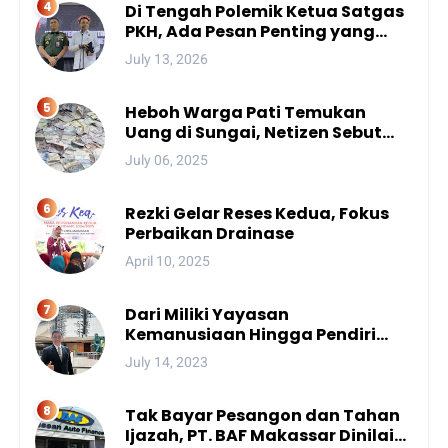
Di Tengah Polemik Ketua Satgas
PKH, Ada Pesan Penting yang
Ditegaskan ke Publik
July 13, 2026
Heboh Warga Pati Temukan
Uang di Sungai, Netizen Sebut
Fenomena Aneh
July 06, 2025
Rezki Gelar Reses Kedua, Fokus
Perbaikan Drainase
April 10, 2025
Dari Miliki Yayasan
Kemanusiaan Hingga Pendiri
Unhan, Begini Profil Bro Rivai
July 14, 2023
Putra Sulsel Yang Promosi
Bintang Dua
Tak Bayar Pesangon dan Tahan
Ijazah, PT. BAF Makassar Dinilai