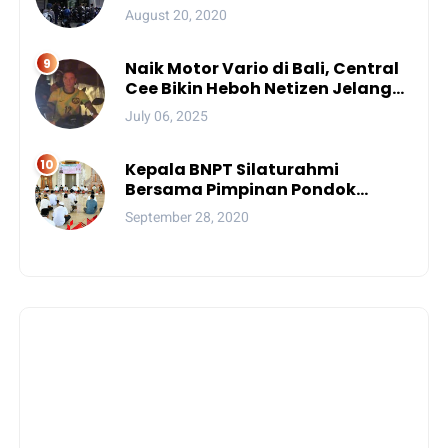
Wajib Dibekukan
August 20, 2020
Naik Motor Vario di Bali, Central
Cee Bikin Heboh Netizen Jelang
Konser di Atlas Beach Club
July 06, 2025
Kepala BNPT Silaturahmi
Bersama Pimpinan Pondok
Pesantren Se-Sulsel
September 28, 2020