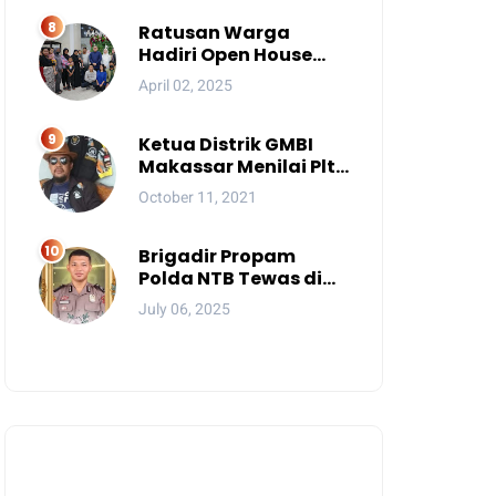
Mereka?
Ratusan Warga
Hadiri Open House
Wali Kota Makassar
April 02, 2025
Ketua Distrik GMBI
Makassar Menilai Plt.
Kasatpol PP
October 11, 2021
Makassar Melanggar
Kode Etik ASN
Brigadir Propam
Polda NTB Tewas di
Gili Trawangan, Tiga
July 06, 2025
Tersangka Termasuk
Atasan Sendiri