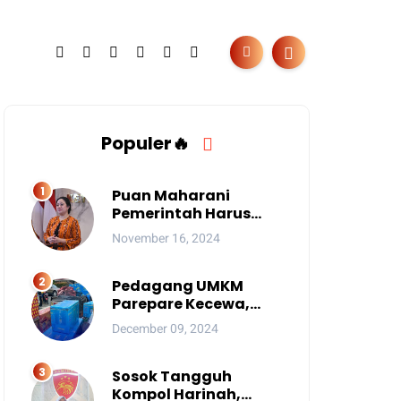
Populer🔥
Puan Maharani
Pemerintah Harus
Berantas Judi Online
November 16, 2024
Anak
Pedagang UMKM
Parepare Kecewa,
Tersingkir karena
December 09, 2024
Acara Besar
Sosok Tangguh
Kompol Harinah,