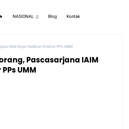
🔥
NASIONAL
Blog
Kontak
jana IAIM Sinjai Hadirkan Direktur PPs UMM
rang, Pascasarjana IAIM
ur PPs UMM