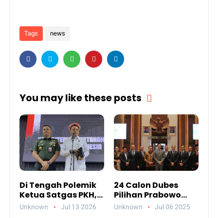
Tags
news
You may like these posts
Di Tengah Polemik
24 Calon Dubes
Ketua Satgas PKH,
Pilihan Prabowo
Ada Pesan Penting
Jalani Uji
Unknown
Jul 13 2026
Unknown
Jul 06 2025
yang Ditegaskan ke
Kelayakan DPR,