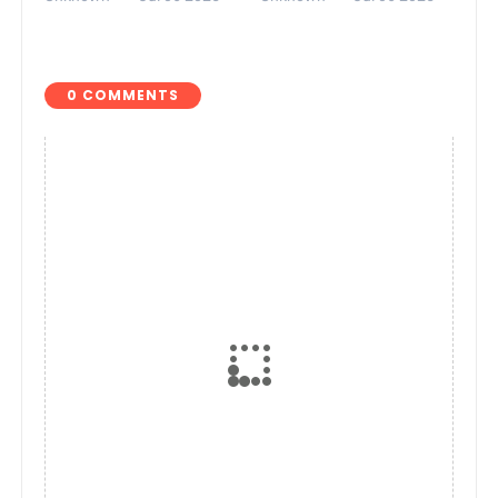
Jelang Konser di
Akuntabilitas
Atlas Beach Club
Anggaran 2024
0 COMMENTS