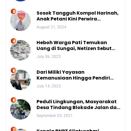
Sosok Tangguh Kompol Harinah,
Anak Petani Kini Perwira
Menengah Polda Sulsel
August 21, 2024
Heboh Warga Pati Temukan
Uang di Sungai, Netizen Sebut
Fenomena Aneh
July 06, 2025
Dari Miliki Yayasan
Kemanusiaan Hingga Pendiri
Unhan, Begini Profil Bro Rivai
July 14, 2023
Putra Sulsel Yang Promosi
Bintang Dua
Peduli Lingkungan, Masyarakat
Desa Tindang Blokade Jalan dan
Lokasi Tambang
September 03, 2021