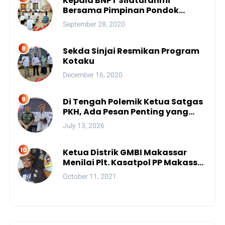
Kepala BNPT Silaturahmi
Bersama Pimpinan Pondok
Pesantren Se-Sulsel
September 28, 2020
Sekda Sinjai Resmikan Program
Kotaku
December 16, 2020
Di Tengah Polemik Ketua Satgas
PKH, Ada Pesan Penting yang
Ditegaskan ke Publik
July 13, 2026
Ketua Distrik GMBI Makassar
Menilai Plt. Kasatpol PP Makassar
Melanggar Kode Etik ASN
October 11, 2021