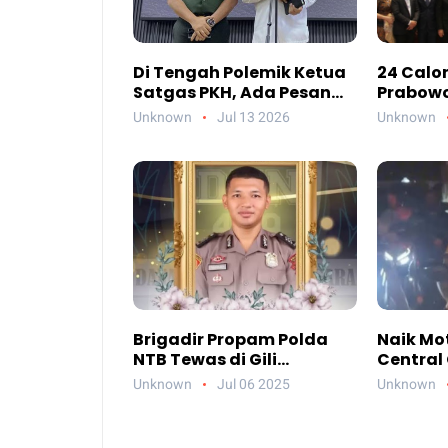
Di Tengah Polemik Ketua
24 Calon
Satgas PKH, Ada Pesan
Prabowo 
Penting yang Ditegaskan
Kelayak
Unknown
Jul 13 2026
Unknown
ke Publik
Saja Me
Brigadir Propam Polda
Naik Mot
NTB Tewas di Gili
Central 
Trawangan, Tiga
Netizen 
Unknown
Jul 06 2025
Unknown
Tersangka Termasuk
Atlas B
Atasan Sendiri