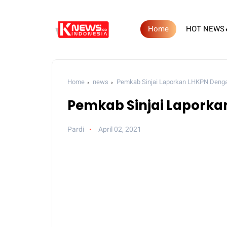
Home
HOT NEWS
Home
news
Pemkab Sinjai Laporkan LHKPN Deng
Pemkab Sinjai Lapork
Pardi
April 02, 2021