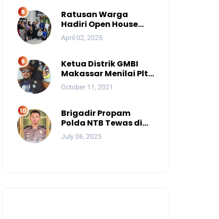
Mereka?
Ratusan Warga
Hadiri Open House
Wali Kota Makassar
April 02, 2025
Ketua Distrik GMBI
Makassar Menilai Plt.
Kasatpol PP
October 11, 2021
Makassar Melanggar
Kode Etik ASN
Brigadir Propam
Polda NTB Tewas di
Gili Trawangan, Tiga
July 06, 2025
Tersangka Termasuk
Atasan Sendiri