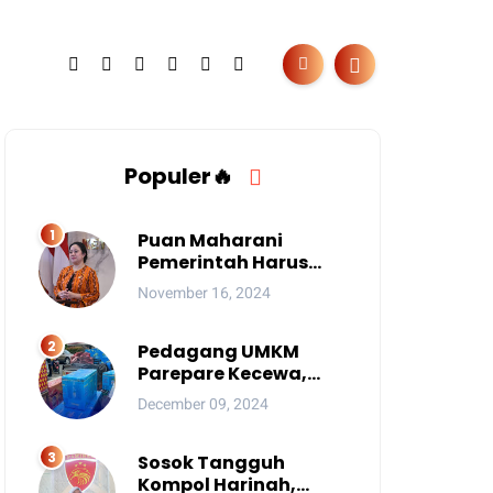
Populer🔥
Puan Maharani
Pemerintah Harus
Berantas Judi Online
November 16, 2024
Anak
Pedagang UMKM
Parepare Kecewa,
Tersingkir karena
December 09, 2024
Acara Besar
Sosok Tangguh
Kompol Harinah,