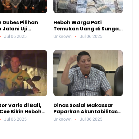
 Dubes Pilihan
Heboh Warga Pati
Jalani Uji
Temukan Uang di Sungai,
an DPR, Siapa
Netizen Sebut Fenomena
Jul 06 2025
Unknown
Jul 06 2025
reka?
Aneh
or Vario di Bali,
Dinas Sosial Makassar
Cee Bikin Heboh
Paparkan Akuntabilitas
Jelang Konser di
Anggaran 2024
Jul 06 2025
Unknown
Jul 06 2025
each Club