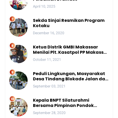
April 10, 2025
Sekda Sinjai Resmikan Program
Kotaku
December 16, 2020
Ketua Distrik GMBI Makassar
Menilai Plt. Kasatpol PP Makassar
Melanggar Kode Etik ASN
October 11, 2021
Peduli Lingkungan, Masyarakat
Desa Tindang Blokade Jalan dan
Lokasi Tambang
September 03, 2021
Kepala BNPT Silaturahmi
Bersama Pimpinan Pondok
Pesantren Se-Sulsel
September 28, 2020