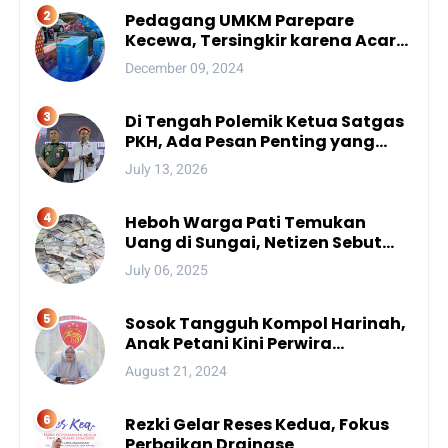
Pedagang UMKM Parepare
Kecewa, Tersingkir karena Acara
Besar
December 09, 2024
Di Tengah Polemik Ketua Satgas
PKH, Ada Pesan Penting yang
Ditegaskan ke Publik
July 13, 2026
Heboh Warga Pati Temukan
Uang di Sungai, Netizen Sebut
Fenomena Aneh
July 06, 2025
Sosok Tangguh Kompol Harinah,
Anak Petani Kini Perwira
Menengah Polda Sulsel
August 21, 2024
Rezki Gelar Reses Kedua, Fokus
Perbaikan Drainase