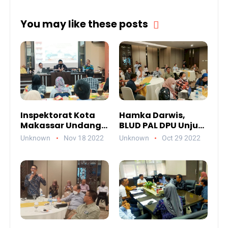
You may like these posts
Inspektorat Kota
Hamka Darwis,
Makassar Undang
BLUD PAL DPU Unjuk
Dinas PU Sosialisasi
Gigi di Batam
Unknown
Nov 18 2022
Unknown
Oct 29 2022
Tipikor