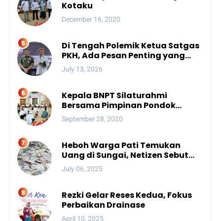
Kotaku
December 16, 2020
Di Tengah Polemik Ketua Satgas
PKH, Ada Pesan Penting yang
Ditegaskan ke Publik
July 13, 2026
Kepala BNPT Silaturahmi
Bersama Pimpinan Pondok
Pesantren Se-Sulsel
September 28, 2020
Heboh Warga Pati Temukan
Uang di Sungai, Netizen Sebut
Fenomena Aneh
July 06, 2025
Rezki Gelar Reses Kedua, Fokus
Perbaikan Drainase
April 10, 2025