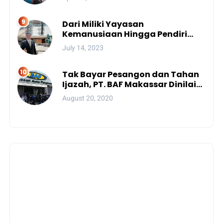
Dari Miliki Yayasan
Kemanusiaan Hingga Pendiri
Unhan, Begini Profil Bro Rivai
July 14, 2023
Putra Sulsel Yang Promosi
Bintang Dua
Tak Bayar Pesangon dan Tahan
Ijazah, PT. BAF Makassar Dinilai
Wajib Dibekukan
August 20, 2020