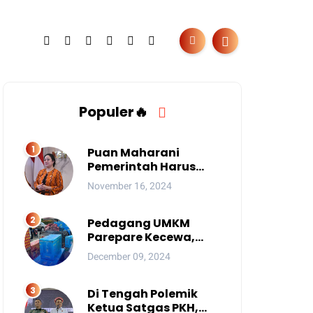
Populer🔥
Puan Maharani
Pemerintah Harus
Berantas Judi Online
November 16, 2024
Anak
Pedagang UMKM
Parepare Kecewa,
Tersingkir karena
December 09, 2024
Acara Besar
Di Tengah Polemik
Ketua Satgas PKH,