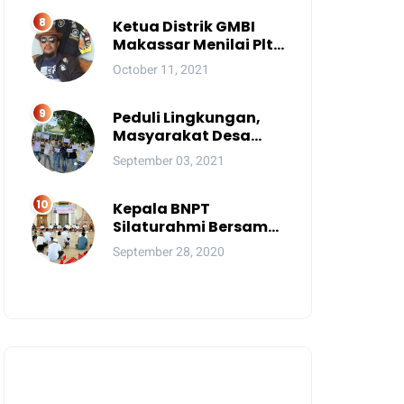
Ketua Distrik GMBI
Makassar Menilai Plt.
Kasatpol PP
October 11, 2021
Makassar Melanggar
Kode Etik ASN
Peduli Lingkungan,
Masyarakat Desa
Tindang Blokade
September 03, 2021
Jalan dan Lokasi
Tambang
Kepala BNPT
Silaturahmi Bersama
Pimpinan Pondok
September 28, 2020
Pesantren Se-Sulsel