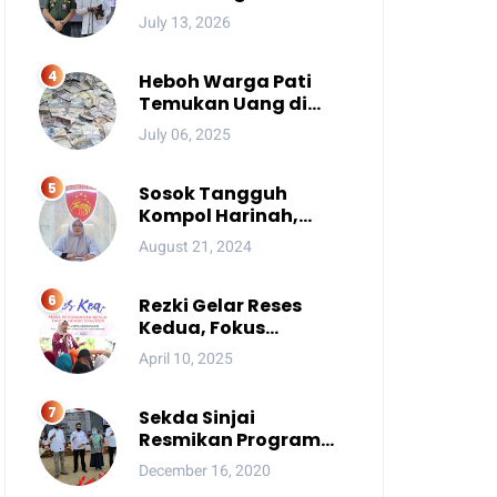
Ada Pesan Penting
July 13, 2026
yang Ditegaskan ke
Publik
Heboh Warga Pati
Temukan Uang di
Sungai, Netizen Sebut
July 06, 2025
Fenomena Aneh
Sosok Tangguh
Kompol Harinah,
Anak Petani Kini
August 21, 2024
Perwira Menengah
Polda Sulsel
Rezki Gelar Reses
Kedua, Fokus
Perbaikan Drainase
April 10, 2025
Sekda Sinjai
Resmikan Program
Kotaku
December 16, 2020