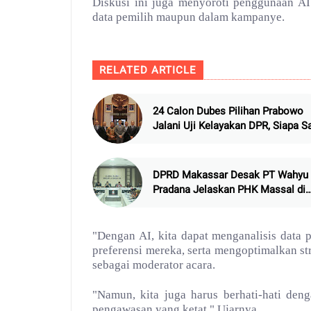
Diskusi ini juga menyoroti penggunaan AI
data pemilih maupun dalam kampanye.
RELATED ARTICLE
24 Calon Dubes Pilihan Prabowo
Jalani Uji Kelayakan DPR, Siapa S
Mereka?
DPRD Makassar Desak PT Wahyu
Pradana Jelaskan PHK Massal di
Perusahaannya
"Dengan AI, kita dapat menganalisis data
preferensi mereka, serta mengoptimalkan s
sebagai moderator acara.
"Namun, kita juga harus berhati-hati de
pengawasan yang ketat." Ujarnya