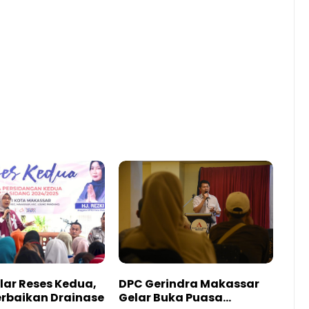
lar Reses Kedua,
DPC Gerindra Makassar
erbaikan Drainase
Gelar Buka Puasa