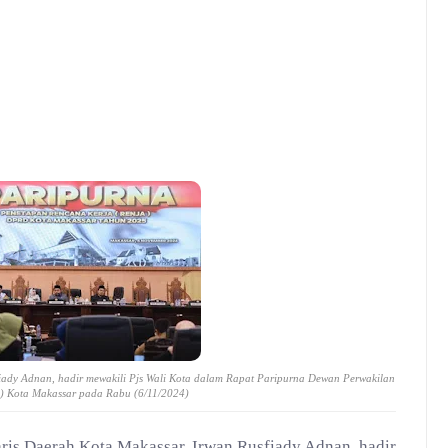
fiady Adnan, hadir mewakili Pjs Wali Kota dalam Rapat Paripurna Dewan Perwakilan
 Kota Makassar pada Rabu (6/11/2024)
aris Daerah Kota Makassar, Irwan Rusfiady Adnan, hadir