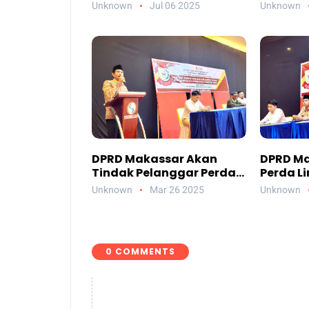
Anggaran 2024
Unknown
Jul 06 2025
Unknown
DPRD Makassar Akan
DPRD Ma
Tindak Pelanggar Perda
Perda L
Lingkungan Hidup
Unknown
Mar 26 2025
Unknown
0 COMMENTS