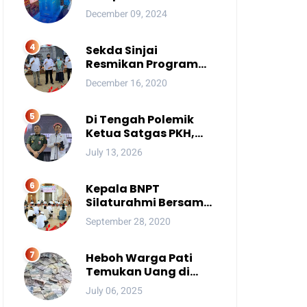
Tersingkir karena
December 09, 2024
Acara Besar
Sekda Sinjai
Resmikan Program
Kotaku
December 16, 2020
Di Tengah Polemik
Ketua Satgas PKH,
Ada Pesan Penting
July 13, 2026
yang Ditegaskan ke
Publik
Kepala BNPT
Silaturahmi Bersama
Pimpinan Pondok
September 28, 2020
Pesantren Se-Sulsel
Heboh Warga Pati
Temukan Uang di
Sungai, Netizen Sebut
July 06, 2025
Fenomena Aneh