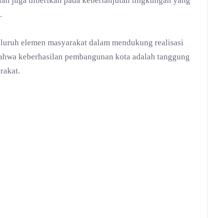
tian juga diberikan pada keberlanjutan lingkungan yang
.
eluruh elemen masyarakat dalam mendukung realisasi
ahwa keberhasilan pembangunan kota adalah tanggung
rakat.