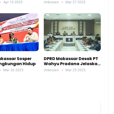
Bersama di Grand Asia
Apr 10 2025
Unknown
Mar 27 2025
kassar Sosper
DPRD Makassar Desak PT
ingkungan Hidup
Wahyu Pradana Jelaskan
PHK Massal di
Mar 26 2025
Unknown
Mar 25 2025
Perusahaannya