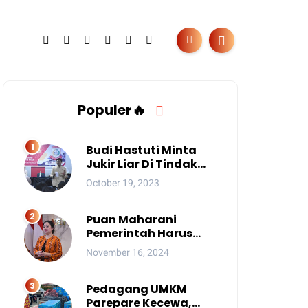
Populer🔥
Budi Hastuti Minta
Jukir Liar Di Tindak
Tegas
October 19, 2023
Puan Maharani
Pemerintah Harus
Berantas Judi Online
November 16, 2024
Anak
Pedagang UMKM
Parepare Kecewa,