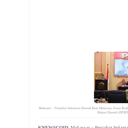
Makassar – Penjabat Sekretaris Daerah Kota Makassar, Irwan Rus
Rakyat Daerah (DPRD)
KNEWSCOID
, Makassar – Penjabat Sekret