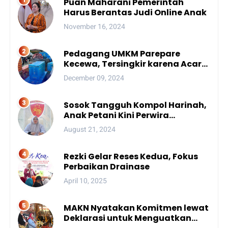
Puan Maharani Pemerintah
Harus Berantas Judi Online Anak
November 16, 2024
Pedagang UMKM Parepare
Kecewa, Tersingkir karena Acara
Besar
December 09, 2024
Sosok Tangguh Kompol Harinah,
Anak Petani Kini Perwira
Menengah Polda Sulsel
August 21, 2024
Rezki Gelar Reses Kedua, Fokus
Perbaikan Drainase
April 10, 2025
MAKN Nyatakan Komitmen lewat
Deklarasi untuk Menguatkan