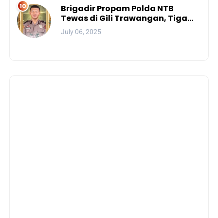
Brigadir Propam Polda NTB
Tewas di Gili Trawangan, Tiga
Tersangka Termasuk Atasan
July 06, 2025
Sendiri