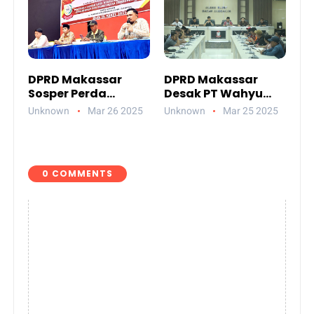
DPRD Makassar
DPRD Makassar
Sosper Perda
Desak PT Wahyu
Lingkungan Hidup
Pradana Jelaskan
Unknown
Mar 26 2025
Unknown
Mar 25 2025
PHK Massal di
Perusahaannya
0 COMMENTS