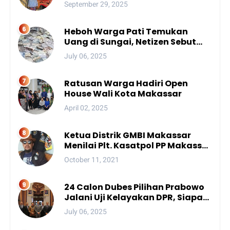
Peran Adat Nusantara menuju
September 29, 2025
Kemajuan Bangsa
Heboh Warga Pati Temukan
Uang di Sungai, Netizen Sebut
Fenomena Aneh
July 06, 2025
Ratusan Warga Hadiri Open
House Wali Kota Makassar
April 02, 2025
Ketua Distrik GMBI Makassar
Menilai Plt. Kasatpol PP Makassar
Melanggar Kode Etik ASN
October 11, 2021
24 Calon Dubes Pilihan Prabowo
Jalani Uji Kelayakan DPR, Siapa
Saja Mereka?
July 06, 2025