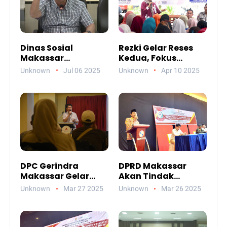
Dinas Sosial
Rezki Gelar Reses
Makassar
Kedua, Fokus
Paparkan
Perbaikan Drainase
Unknown
Jul 06 2025
Unknown
Apr 10 2025
Akuntabilitas
Anggaran 2024
DPC Gerindra
DPRD Makassar
Makassar Gelar
Akan Tindak
Buka Puasa
Pelanggar Perda
Unknown
Mar 27 2025
Unknown
Mar 26 2025
Bersama di Grand
Lingkungan Hidup
Asia