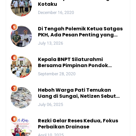
Kotaku
December 16, 2020
Di Tengah Polemik Ketua Satgas
PKH, Ada Pesan Penting yang
Ditegaskan ke Publik
July 13, 2026
Kepala BNPT Silaturahmi
Bersama Pimpinan Pondok
Pesantren Se-Sulsel
September 28, 2020
Heboh Warga Pati Temukan
Uang di Sungai, Netizen Sebut
Fenomena Aneh
July 06, 2025
Rezki Gelar Reses Kedua, Fokus
Perbaikan Drainase
April 10, 2025