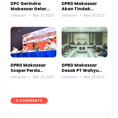
DPC Gerindra
DPRD Makassar
Makassar Gelar
Akan Tindak
Buka Puasa
Pelanggar Perda
Unknown
Mar 27 2025
Unknown
Mar 26 2025
Bersama di Grand
Lingkungan Hidup
Asia
DPRD Makassar
DPRD Makassar
Sosper Perda
Desak PT Wahyu
Lingkungan Hidup
Pradana Jelaskan
Unknown
Mar 26 2025
Unknown
Mar 25 2025
PHK Massal di
Perusahaannya
0 COMMENTS