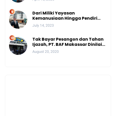
Dari Miliki Yayasan
Kemanusiaan Hingga Pendiri
Unhan, Begini Profil Bro Rivai
July 14, 2023
Putra Sulsel Yang Promosi
Bintang Dua
Tak Bayar Pesangon dan Tahan
Ijazah, PT. BAF Makassar Dinilai
Wajib Dibekukan
August 20, 2020