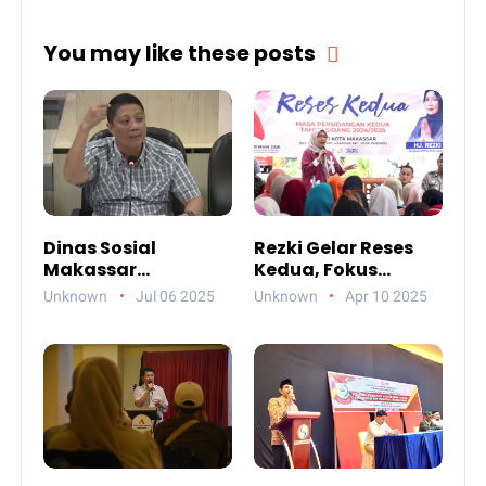
You may like these posts
Dinas Sosial
Rezki Gelar Reses
Makassar
Kedua, Fokus
Paparkan
Perbaikan Drainase
Unknown
Jul 06 2025
Unknown
Apr 10 2025
Akuntabilitas
Anggaran 2024