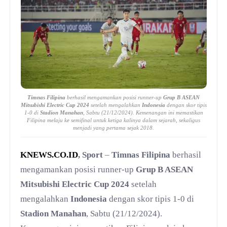
Timnas Filipina
berhasil mengamankan posisi runner-up
Grup B ASEAN
Mitsubishi Electric Cup 2024
setelah mengalahkan
Indonesia
dengan skor tipis
1-0 di
Stadion Manahan
, Sabtu (21/12/2024). Kemenangan ini memastikan
Filipina melaju ke semifinal untuk ketiga kalinya dalam sejarah, sekaligus
menjadi yang pertama sejak 2018.
KNEWS.CO.ID
, Sport
–
Timnas Filipina
berhasil
mengamankan posisi runner-up
Grup B ASEAN
Mitsubishi Electric Cup 2024
setelah
mengalahkan
Indonesia
dengan skor tipis 1-0 di
Stadion Manahan
, Sabtu (21/12/2024).