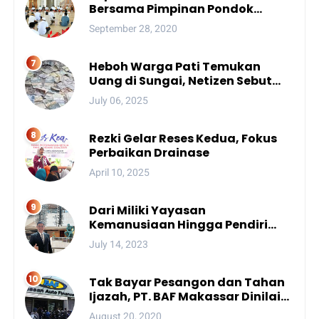
Bersama Pimpinan Pondok
Pesantren Se-Sulsel
September 28, 2020
Heboh Warga Pati Temukan
Uang di Sungai, Netizen Sebut
Fenomena Aneh
July 06, 2025
Rezki Gelar Reses Kedua, Fokus
Perbaikan Drainase
April 10, 2025
Dari Miliki Yayasan
Kemanusiaan Hingga Pendiri
Unhan, Begini Profil Bro Rivai
July 14, 2023
Putra Sulsel Yang Promosi
Bintang Dua
Tak Bayar Pesangon dan Tahan
Ijazah, PT. BAF Makassar Dinilai
Wajib Dibekukan
August 20, 2020