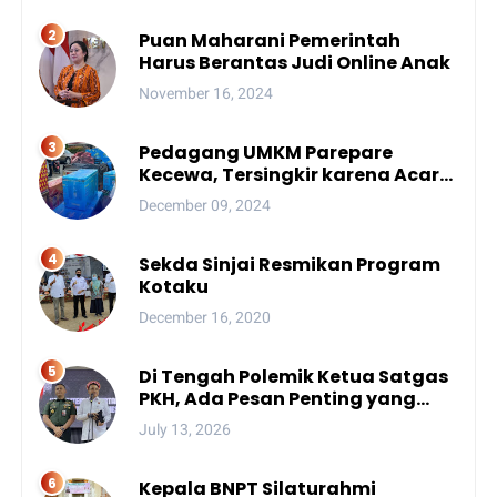
Puan Maharani Pemerintah
Harus Berantas Judi Online Anak
November 16, 2024
Pedagang UMKM Parepare
Kecewa, Tersingkir karena Acara
Besar
December 09, 2024
Sekda Sinjai Resmikan Program
Kotaku
December 16, 2020
Di Tengah Polemik Ketua Satgas
PKH, Ada Pesan Penting yang
Ditegaskan ke Publik
July 13, 2026
Kepala BNPT Silaturahmi