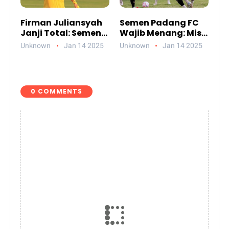
Firman Juliansyah
Semen Padang FC
Janji Total: Semen
Wajib Menang: Misi
Padang Siap
Kabau Sirah Hindari
Unknown
Jan 14 2025
Unknown
Jan 14 2025
Gegerkan Stadion
Degradasi di
Batakan
Balikpapan
Balikpapan Malam
Ini
0 COMMENTS