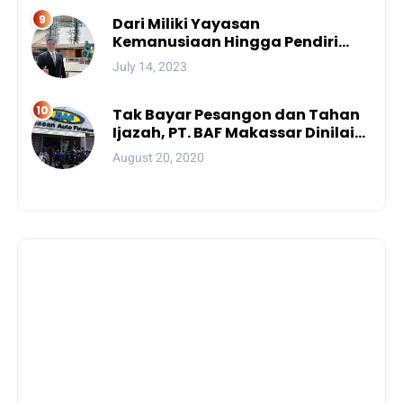
Dari Miliki Yayasan
Kemanusiaan Hingga Pendiri
Unhan, Begini Profil Bro Rivai
July 14, 2023
Putra Sulsel Yang Promosi
Bintang Dua
Tak Bayar Pesangon dan Tahan
Ijazah, PT. BAF Makassar Dinilai
Wajib Dibekukan
August 20, 2020