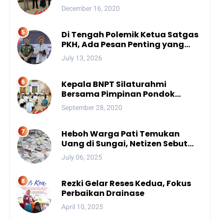
December 16, 2020
Di Tengah Polemik Ketua Satgas
PKH, Ada Pesan Penting yang
Ditegaskan ke Publik
July 13, 2026
Kepala BNPT Silaturahmi
Bersama Pimpinan Pondok
Pesantren Se-Sulsel
September 28, 2020
Heboh Warga Pati Temukan
Uang di Sungai, Netizen Sebut
Fenomena Aneh
July 06, 2025
Rezki Gelar Reses Kedua, Fokus
Perbaikan Drainase
April 10, 2025