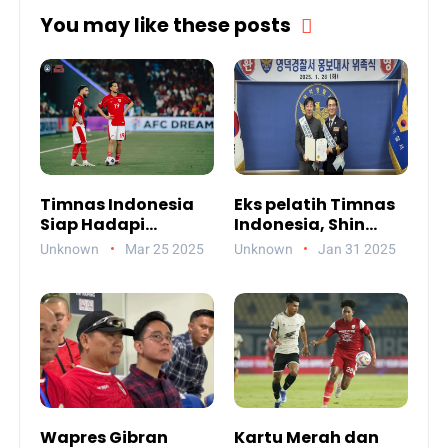
You may like these posts
Timnas Indonesia
Eks pelatih Timnas
Siap Hadapi
Indonesia, Shin
Bahrain, Fokus
Tae-yong Kini Jadi
Unknown
Mar 25 2025
Unknown
Jan 31 2025
Perbaiki Set-Piece!
Duta Polisi
Akankah Berbuah
Manis?
Wapres Gibran
Kartu Merah dan