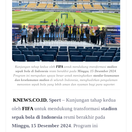
Kunjungan tahap kedua oleh
FIFA
untuk mendukung transformasi
stadion
sepak bola di Indonesia
resmi berakhir pada
Minggu, 15 Desember 2024
.
Program ini merupakan upaya besar untuk meningkatkan
standar keamanan
dan keselamatan stadion
di seluruh Indonesia, menghadirkan pengalaman
menonton sepak bola yang lebih aman dan nyaman bagi para suporter.
KNEWS.CO.ID
, Sport
– Kunjungan tahap kedua
oleh
FIFA
untuk mendukung transformasi
stadion
sepak bola di Indonesia
resmi berakhir pada
Minggu, 15 Desember 2024
. Program ini