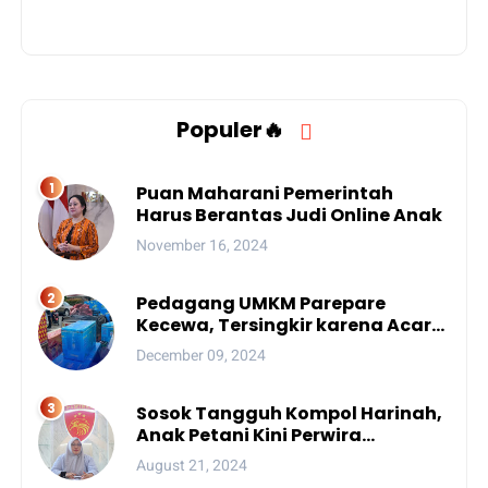
Populer🔥
Puan Maharani Pemerintah
Harus Berantas Judi Online Anak
November 16, 2024
Pedagang UMKM Parepare
Kecewa, Tersingkir karena Acara
Besar
December 09, 2024
Sosok Tangguh Kompol Harinah,
Anak Petani Kini Perwira
Menengah Polda Sulsel
August 21, 2024