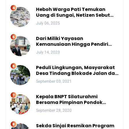
Heboh Warga Pati Temukan
Uang di Sungai, Netizen Sebut
Fenomena Aneh
July 06, 2025
Dari Miliki Yayasan
Kemanusiaan Hingga Pendiri
Unhan, Begini Profil Bro Rivai
July 14, 2023
Putra Sulsel Yang Promosi
Bintang Dua
Peduli Lingkungan, Masyarakat
Desa Tindang Blokade Jalan dan
Lokasi Tambang
September 03, 2021
Kepala BNPT Silaturahmi
Bersama Pimpinan Pondok
Pesantren Se-Sulsel
September 28, 2020
Sekda Sinjai Resmikan Program