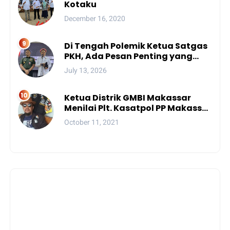
Kotaku
December 16, 2020
Di Tengah Polemik Ketua Satgas
PKH, Ada Pesan Penting yang
Ditegaskan ke Publik
July 13, 2026
Ketua Distrik GMBI Makassar
Menilai Plt. Kasatpol PP Makassar
Melanggar Kode Etik ASN
October 11, 2021