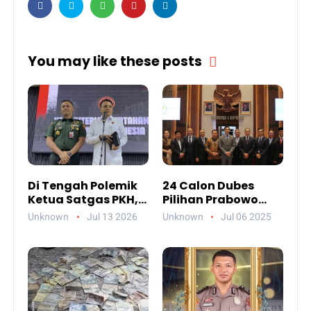
You may like these posts
Di Tengah Polemik
24 Calon Dubes
Ketua Satgas PKH,
Pilihan Prabowo
Ada Pesan Penting
Jalani Uji
Unknown
Jul 13 2026
Unknown
Jul 06 2025
yang Ditegaskan ke
Kelayakan DPR,
Publik
Siapa Saja Mereka?