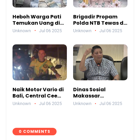
Heboh Warga Pati
Brigadir Propam
Temukan Uang di
Polda NTB Tewas di
Sungai, Netizen
Gili Trawangan,
Unknown
Jul 06 2025
Unknown
Jul 06 2025
Sebut Fenomena
Tiga Tersangka
Aneh
Termasuk Atasan
Sendiri
Naik Motor Vario di
Dinas Sosial
Bali, Central Cee
Makassar
Bikin Heboh Netizen
Paparkan
Unknown
Jul 06 2025
Unknown
Jul 06 2025
Jelang Konser di
Akuntabilitas
Atlas Beach Club
Anggaran 2024
0 COMMENTS