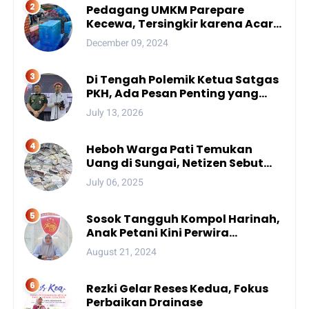
Pedagang UMKM Parepare
Kecewa, Tersingkir karena Acara
Besar
December 09, 2024
Di Tengah Polemik Ketua Satgas
PKH, Ada Pesan Penting yang
Ditegaskan ke Publik
July 13, 2026
Heboh Warga Pati Temukan
Uang di Sungai, Netizen Sebut
Fenomena Aneh
July 06, 2025
Sosok Tangguh Kompol Harinah,
Anak Petani Kini Perwira
Menengah Polda Sulsel
August 21, 2024
Rezki Gelar Reses Kedua, Fokus
Perbaikan Drainase