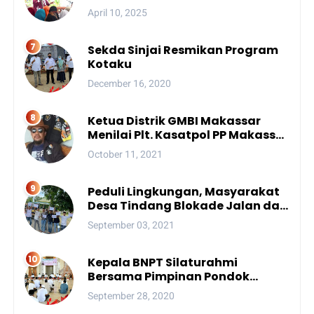
April 10, 2025
Sekda Sinjai Resmikan Program
Kotaku
December 16, 2020
Ketua Distrik GMBI Makassar
Menilai Plt. Kasatpol PP Makassar
Melanggar Kode Etik ASN
October 11, 2021
Peduli Lingkungan, Masyarakat
Desa Tindang Blokade Jalan dan
Lokasi Tambang
September 03, 2021
Kepala BNPT Silaturahmi
Bersama Pimpinan Pondok
Pesantren Se-Sulsel
September 28, 2020