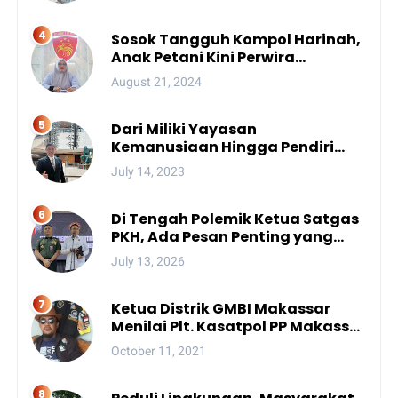
Sosok Tangguh Kompol Harinah,
Anak Petani Kini Perwira
Menengah Polda Sulsel
August 21, 2024
Dari Miliki Yayasan
Kemanusiaan Hingga Pendiri
Unhan, Begini Profil Bro Rivai
July 14, 2023
Putra Sulsel Yang Promosi
Bintang Dua
Di Tengah Polemik Ketua Satgas
PKH, Ada Pesan Penting yang
Ditegaskan ke Publik
July 13, 2026
Ketua Distrik GMBI Makassar
Menilai Plt. Kasatpol PP Makassar
Melanggar Kode Etik ASN
October 11, 2021