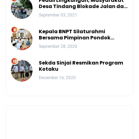
Peduli Lingkungan, Masyarakat
Desa Tindang Blokade Jalan dan
Lokasi Tambang
September 03, 2021
Kepala BNPT Silaturahmi
Bersama Pimpinan Pondok
Pesantren Se-Sulsel
September 28, 2020
Sekda Sinjai Resmikan Program
Kotaku
December 16, 2020