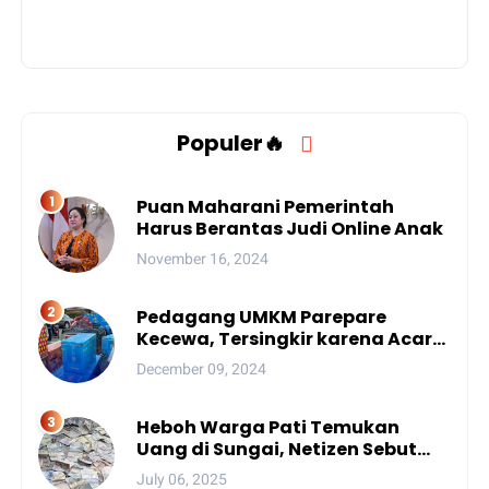
Populer🔥
Puan Maharani Pemerintah
Harus Berantas Judi Online Anak
November 16, 2024
Pedagang UMKM Parepare
Kecewa, Tersingkir karena Acara
Besar
December 09, 2024
Heboh Warga Pati Temukan
Uang di Sungai, Netizen Sebut
Fenomena Aneh
July 06, 2025