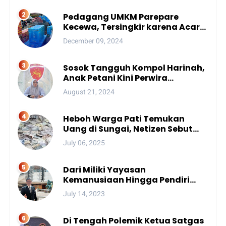
Pedagang UMKM Parepare
Kecewa, Tersingkir karena Acara
Besar
December 09, 2024
Sosok Tangguh Kompol Harinah,
Anak Petani Kini Perwira
Menengah Polda Sulsel
August 21, 2024
Heboh Warga Pati Temukan
Uang di Sungai, Netizen Sebut
Fenomena Aneh
July 06, 2025
Dari Miliki Yayasan
Kemanusiaan Hingga Pendiri
Unhan, Begini Profil Bro Rivai
July 14, 2023
Putra Sulsel Yang Promosi
Bintang Dua
Di Tengah Polemik Ketua Satgas