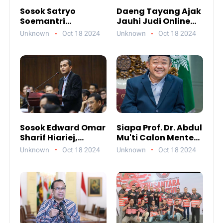
Sosok Satryo
Daeng Tayang Ajak
Soemantri
Jauhi Judi Online
Brodjonegoro
Demi Masa Depan
Unknown
Oct 18 2024
Unknown
Oct 18 2024
Calon Menteri Yang
Lebih Ganteng
Pernah Bangun
Gedung Teknik
Unhas
Sosok Edward Omar
Siapa Prof. Dr. Abdul
Sharif Hiariej,
Mu'ti Calon Menteri
Professor Hukum
Prabowo-Gibran
Unknown
Oct 18 2024
Unknown
Oct 18 2024
yang Kontroversial