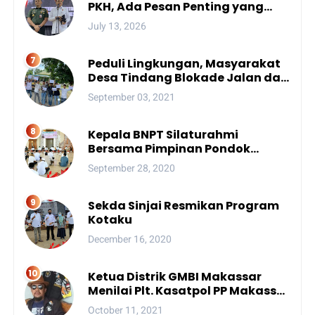
PKH, Ada Pesan Penting yang
Ditegaskan ke Publik
July 13, 2026
Peduli Lingkungan, Masyarakat
Desa Tindang Blokade Jalan dan
Lokasi Tambang
September 03, 2021
Kepala BNPT Silaturahmi
Bersama Pimpinan Pondok
Pesantren Se-Sulsel
September 28, 2020
Sekda Sinjai Resmikan Program
Kotaku
December 16, 2020
Ketua Distrik GMBI Makassar
Menilai Plt. Kasatpol PP Makassar
Melanggar Kode Etik ASN
October 11, 2021