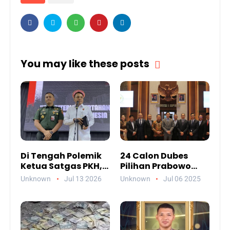
You may like these posts
Di Tengah Polemik
24 Calon Dubes
Ketua Satgas PKH,
Pilihan Prabowo
Ada Pesan Penting
Jalani Uji
Unknown
Jul 13 2026
Unknown
Jul 06 2025
yang Ditegaskan ke
Kelayakan DPR,
Publik
Siapa Saja Mereka?