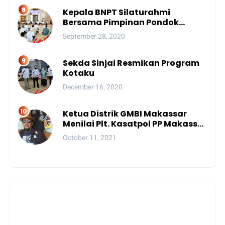
Kepala BNPT Silaturahmi
Bersama Pimpinan Pondok
Pesantren Se-Sulsel
September 28, 2020
Sekda Sinjai Resmikan Program
Kotaku
December 16, 2020
Ketua Distrik GMBI Makassar
Menilai Plt. Kasatpol PP Makassar
Melanggar Kode Etik ASN
October 11, 2021