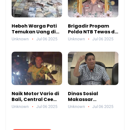
Heboh Warga Pati
Brigadir Propam
Temukan Uang di
Polda NTB Tewas di
Sungai, Netizen
Gili Trawangan,
Unknown
Jul 06 2025
Unknown
Jul 06 2025
Sebut Fenomena
Tiga Tersangka
Aneh
Termasuk Atasan
Sendiri
Naik Motor Vario di
Dinas Sosial
Bali, Central Cee
Makassar
Bikin Heboh Netizen
Paparkan
Unknown
Jul 06 2025
Unknown
Jul 06 2025
Jelang Konser di
Akuntabilitas
Atlas Beach Club
Anggaran 2024