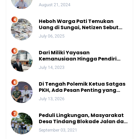
Menengah Polda Sulsel
August 21, 2024
Heboh Warga Pati Temukan
Uang di Sungai, Netizen Sebut
Fenomena Aneh
July 06, 2025
Dari Miliki Yayasan
Kemanusiaan Hingga Pendiri
Unhan, Begini Profil Bro Rivai
July 14, 2023
Putra Sulsel Yang Promosi
Bintang Dua
Di Tengah Polemik Ketua Satgas
PKH, Ada Pesan Penting yang
Ditegaskan ke Publik
July 13, 2026
Peduli Lingkungan, Masyarakat
Desa Tindang Blokade Jalan dan
Lokasi Tambang
September 03, 2021