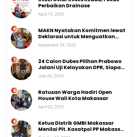
Perbaikan Drainase
April 10, 2025
MAKN Nyatakan Komitmen lewat
Deklarasi untuk Menguatkan
Peran Adat Nusantara menuju
September 29, 2025
Kemajuan Bangsa
24 Calon Dubes Pilihan Prabowo
Jalani Uji Kelayakan DPR, Siapa
Saja Mereka?
July 06, 2025
Ratusan Warga Hadiri Open
House Wali Kota Makassar
April 02, 2025
Ketua Distrik GMBI Makassar
Menilai Plt. Kasatpol PP Makassar
Melanggar Kode Etik ASN