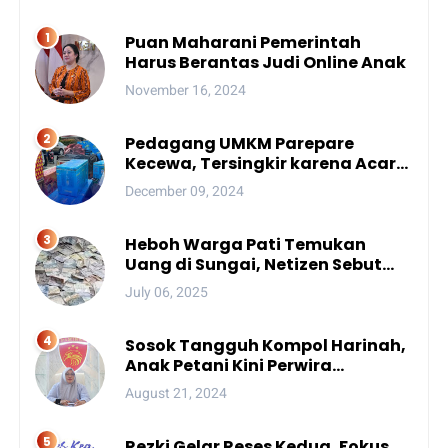
Puan Maharani Pemerintah
Harus Berantas Judi Online Anak
November 16, 2024
Pedagang UMKM Parepare
Kecewa, Tersingkir karena Acara
Besar
December 09, 2024
Heboh Warga Pati Temukan
Uang di Sungai, Netizen Sebut
Fenomena Aneh
July 06, 2025
Sosok Tangguh Kompol Harinah,
Anak Petani Kini Perwira
Menengah Polda Sulsel
August 21, 2024
Rezki Gelar Reses Kedua, Fokus