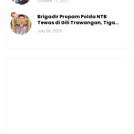
October 11, 2021
Brigadir Propam Polda NTB
Tewas di Gili Trawangan, Tiga
Tersangka Termasuk Atasan
July 06, 2025
Sendiri