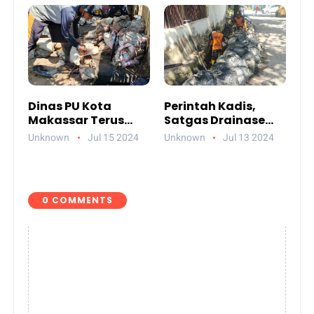
Dinas PU Kota
Perintah Kadis,
Makassar Terus
Satgas Drainase
Lakukan Perbaikan
Gerak Cepat
Unknown
Jul 15 2024
Unknown
Jul 13 2024
Infrastruktur
Normalisasi
Drainase di Kota
Makassar
0 COMMENTS