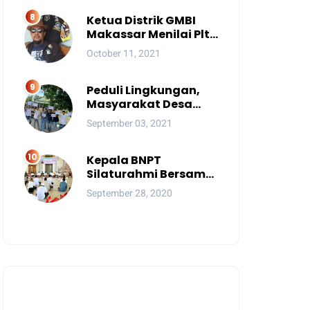
Ketua Distrik GMBI
Makassar Menilai Plt.
Kasatpol PP
October 11, 2021
Makassar Melanggar
Kode Etik ASN
Peduli Lingkungan,
Masyarakat Desa
Tindang Blokade
September 03, 2021
Jalan dan Lokasi
Tambang
Kepala BNPT
Silaturahmi Bersama
Pimpinan Pondok
September 28, 2020
Pesantren Se-Sulsel