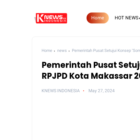
Home
HOT NEWS
Home
news
Pemerintah Pusat Setujui Konsep ‘So
Pemerintah Pusat Setuj
RPJPD Kota Makassar 
KNEWS INDONESIA
May 27, 2024