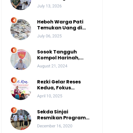
Ada Pesan Penting
July 13, 2026
yang Ditegaskan ke
Publik
Heboh Warga Pati
Temukan Uang di
Sungai, Netizen Sebut
July 06, 2025
Fenomena Aneh
Sosok Tangguh
Kompol Harinah,
Anak Petani Kini
August 21, 2024
Perwira Menengah
Polda Sulsel
Rezki Gelar Reses
Kedua, Fokus
Perbaikan Drainase
April 10, 2025
Sekda Sinjai
Resmikan Program
Kotaku
December 16, 2020