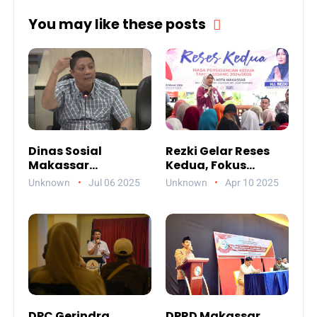
You may like these posts
Dinas Sosial
Rezki Gelar Reses
Makassar
Kedua, Fokus
Paparkan
Perbaikan Drainase
Unknown
Jul 06 2025
Unknown
Apr 10 2025
Akuntabilitas
Anggaran 2024
DPC Gerindra
DPRD Makassar