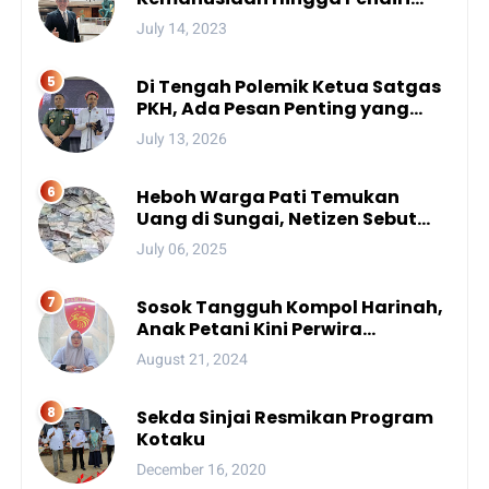
Unhan, Begini Profil Bro Rivai
July 14, 2023
Putra Sulsel Yang Promosi
Bintang Dua
Di Tengah Polemik Ketua Satgas
PKH, Ada Pesan Penting yang
Ditegaskan ke Publik
July 13, 2026
Heboh Warga Pati Temukan
Uang di Sungai, Netizen Sebut
Fenomena Aneh
July 06, 2025
Sosok Tangguh Kompol Harinah,
Anak Petani Kini Perwira
Menengah Polda Sulsel
August 21, 2024
Sekda Sinjai Resmikan Program
Kotaku
December 16, 2020