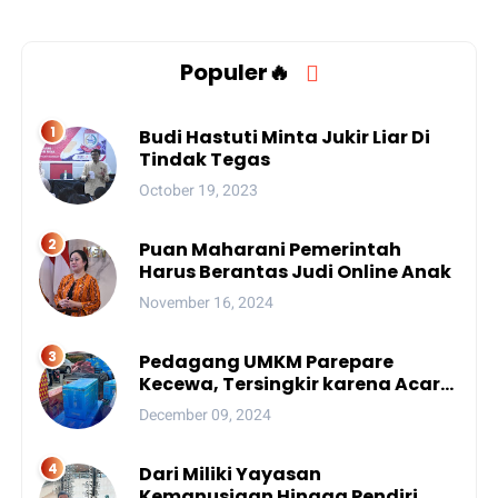
Populer🔥
Budi Hastuti Minta Jukir Liar Di
Tindak Tegas
October 19, 2023
Puan Maharani Pemerintah
Harus Berantas Judi Online Anak
November 16, 2024
Pedagang UMKM Parepare
Kecewa, Tersingkir karena Acara
Besar
December 09, 2024
Dari Miliki Yayasan
Kemanusiaan Hingga Pendiri