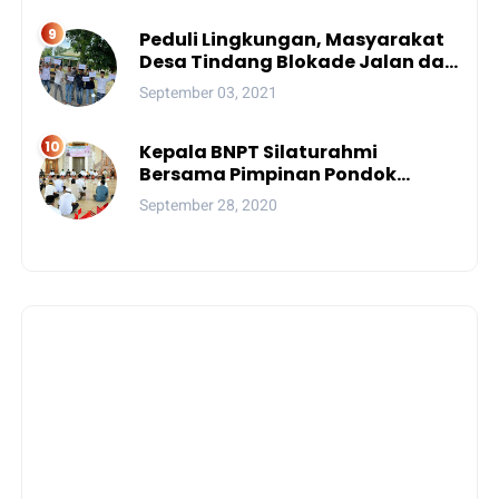
Peduli Lingkungan, Masyarakat
Desa Tindang Blokade Jalan dan
Lokasi Tambang
September 03, 2021
Kepala BNPT Silaturahmi
Bersama Pimpinan Pondok
Pesantren Se-Sulsel
September 28, 2020