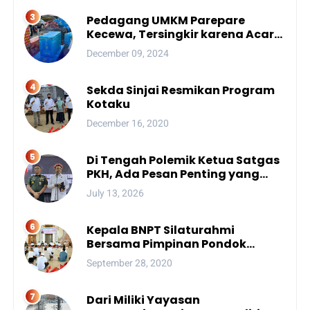
Pedagang UMKM Parepare
Kecewa, Tersingkir karena Acara
Besar
December 09, 2024
Sekda Sinjai Resmikan Program
Kotaku
December 16, 2020
Di Tengah Polemik Ketua Satgas
PKH, Ada Pesan Penting yang
Ditegaskan ke Publik
July 13, 2026
Kepala BNPT Silaturahmi
Bersama Pimpinan Pondok
Pesantren Se-Sulsel
September 28, 2020
Dari Miliki Yayasan