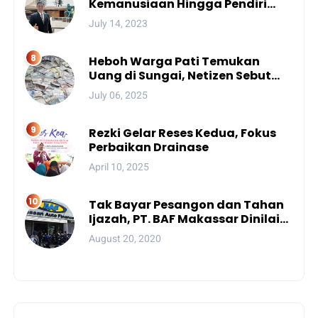
Kemanusiaan Hingga Pendiri
Unhan, Begini Profil Bro Rivai
July 14, 2023
Putra Sulsel Yang Promosi
Bintang Dua
Heboh Warga Pati Temukan
Uang di Sungai, Netizen Sebut
Fenomena Aneh
July 06, 2025
Rezki Gelar Reses Kedua, Fokus
Perbaikan Drainase
April 10, 2025
Tak Bayar Pesangon dan Tahan
Ijazah, PT. BAF Makassar Dinilai
Wajib Dibekukan
August 20, 2020