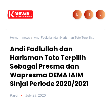
Home
news
Andi Fadlullah dan Harisman Toto Terpilih
Sebagai Presma dan Wapresma DEMA IAIM Sinjai Periode
Andi Fadlullah dan
2020/2021
Harisman Toto Terpilih
Sebagai Presma dan
Wapresma DEMA IAIM
Sinjai Periode 2020/2021
Pardi
July 29, 2020