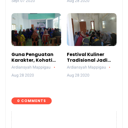
Sept 07 2020
Aug 28 2020
BEM PTM Zona 7
PDAM Tidak Mampu
Merasionalkan
Datanya
Guna Penguatan
Festival Kuliner
Karakter, Kohati
Tradisional Jadi
Cabang Sinjai Gelar
Pokok Bahasan
Ardiansyah Mappigau
Ardiansyah Mappigau
Latihan Kader
Rakor HIMAPRODI
Aug 28 2020
Aug 28 2020
Sensitive Gender
Ekos IAIM Sinjai
0 COMMENTS