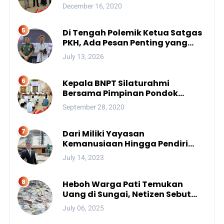
December 16, 2020
Di Tengah Polemik Ketua Satgas
PKH, Ada Pesan Penting yang
Ditegaskan ke Publik
July 13, 2026
Kepala BNPT Silaturahmi
Bersama Pimpinan Pondok
Pesantren Se-Sulsel
September 28, 2020
Dari Miliki Yayasan
Kemanusiaan Hingga Pendiri
Unhan, Begini Profil Bro Rivai
July 14, 2023
Putra Sulsel Yang Promosi
Bintang Dua
Heboh Warga Pati Temukan
Uang di Sungai, Netizen Sebut
Fenomena Aneh
July 06, 2025