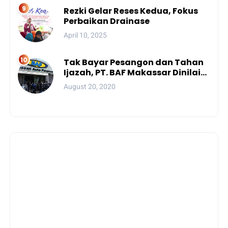
Rezki Gelar Reses Kedua, Fokus
Perbaikan Drainase
April 10, 2025
Tak Bayar Pesangon dan Tahan
Ijazah, PT. BAF Makassar Dinilai
Wajib Dibekukan
August 20, 2020