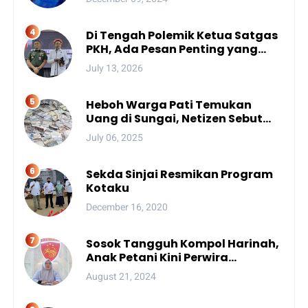
Di Tengah Polemik Ketua Satgas
PKH, Ada Pesan Penting yang
Ditegaskan ke Publik
July 13, 2026
Heboh Warga Pati Temukan
Uang di Sungai, Netizen Sebut
Fenomena Aneh
July 06, 2025
Sekda Sinjai Resmikan Program
Kotaku
December 16, 2020
Sosok Tangguh Kompol Harinah,
Anak Petani Kini Perwira
Menengah Polda Sulsel
August 21, 2024