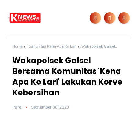
Home
Komunitas Kena Apa Ko Lari
Wakapolsek Galsel
Bersama Komunitas 'Kena Apa Ko Lari' Lakukan Korve
Wakapolsek Galsel
Kebersihan
Bersama Komunitas 'Kena
Apa Ko Lari' Lakukan Korve
Kebersihan
Pardi
September 08, 2020