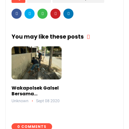
You may like these posts
Wakapolsek Galsel
Bersama
Komunitas 'Kena
Unknown
Sept 08 2020
Apa Ko Lari'
Lakukan Korve
Kebersihan
0 COMMENTS