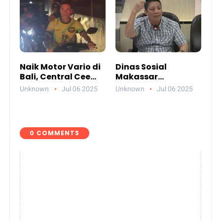
Sendiri
Naik Motor Vario di
Dinas Sosial
Bali, Central Cee
Makassar
Bikin Heboh Netizen
Paparkan
Unknown
Jul 06 2025
Unknown
Jul 06 2025
Jelang Konser di
Akuntabilitas
Atlas Beach Club
Anggaran 2024
0 COMMENTS