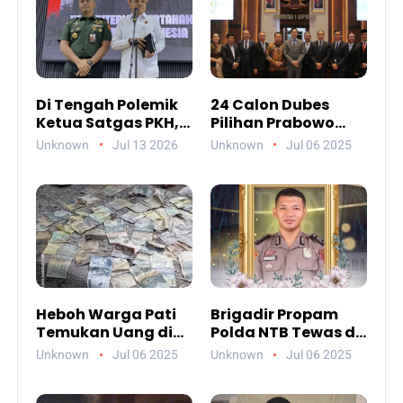
Di Tengah Polemik
24 Calon Dubes
Ketua Satgas PKH,
Pilihan Prabowo
Ada Pesan Penting
Jalani Uji
Unknown
Jul 13 2026
Unknown
Jul 06 2025
yang Ditegaskan ke
Kelayakan DPR,
Publik
Siapa Saja Mereka?
Heboh Warga Pati
Brigadir Propam
Temukan Uang di
Polda NTB Tewas di
Sungai, Netizen
Gili Trawangan,
Unknown
Jul 06 2025
Unknown
Jul 06 2025
Sebut Fenomena
Tiga Tersangka
Aneh
Termasuk Atasan