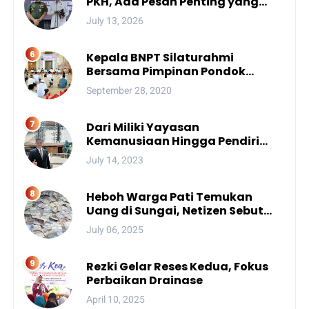
PKH, Ada Pesan Penting yang
Ditegaskan ke Publik
July 13, 2026
Kepala BNPT Silaturahmi
Bersama Pimpinan Pondok
Pesantren Se-Sulsel
September 28, 2020
Dari Miliki Yayasan
Kemanusiaan Hingga Pendiri
Unhan, Begini Profil Bro Rivai
July 14, 2023
Putra Sulsel Yang Promosi
Bintang Dua
Heboh Warga Pati Temukan
Uang di Sungai, Netizen Sebut
Fenomena Aneh
July 06, 2025
Rezki Gelar Reses Kedua, Fokus
Perbaikan Drainase
April 10, 2025