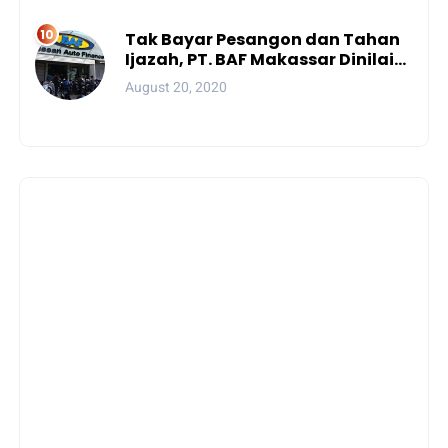
Tak Bayar Pesangon dan Tahan
Ijazah, PT. BAF Makassar Dinilai
Wajib Dibekukan
August 20, 2020