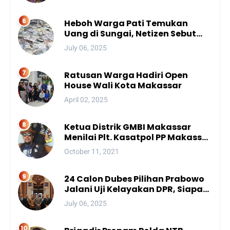
Kemajuan Bangsa
Heboh Warga Pati Temukan
Uang di Sungai, Netizen Sebut
Fenomena Aneh
July 06, 2025
Ratusan Warga Hadiri Open
House Wali Kota Makassar
April 02, 2025
Ketua Distrik GMBI Makassar
Menilai Plt. Kasatpol PP Makassar
Melanggar Kode Etik ASN
October 11, 2021
24 Calon Dubes Pilihan Prabowo
Jalani Uji Kelayakan DPR, Siapa
Saja Mereka?
July 06, 2025