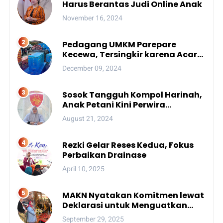
Harus Berantas Judi Online Anak
November 16, 2024
Pedagang UMKM Parepare
Kecewa, Tersingkir karena Acara
Besar
December 09, 2024
Sosok Tangguh Kompol Harinah,
Anak Petani Kini Perwira
Menengah Polda Sulsel
August 21, 2024
Rezki Gelar Reses Kedua, Fokus
Perbaikan Drainase
April 10, 2025
MAKN Nyatakan Komitmen lewat
Deklarasi untuk Menguatkan
Peran Adat Nusantara menuju
September 29, 2025