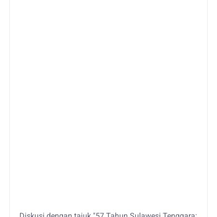
Diskusi dengan tajuk "57 Tahun Sulawesi Tenggara: