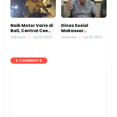
Naik Motor Vario di
Dinas Sosial
Bali, Central Cee
Makassar
Bikin Heboh Netizen
Paparkan
Unknown
Jul 06 2025
Unknown
Jul 06 2025
Jelang Konser di
Akuntabilitas
Atlas Beach Club
Anggaran 2024
0 COMMENTS