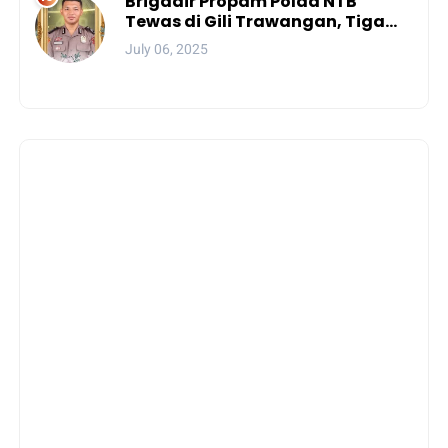
Brigadir Propam Polda NTB
Tewas di Gili Trawangan, Tiga
Tersangka Termasuk Atasan
July 06, 2025
Sendiri